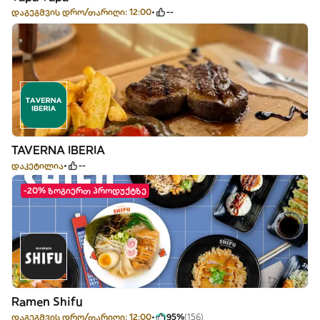
დაგეგმვის დრო/თარიღი: 12:00
--
TAVERNA IBERIA
დაკეტილია
--
-20% ზოგიერთ პროდუქტზე
Ramen Shifu
დაგეგმვის დრო/თარიღი: 12:00
95%
(156)