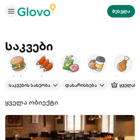
შესვლა
Საკვები
ბურგერები
ამერიკული
ხემსი
საუზმე
ქათამი
საკვების სახეობა
დახარისხება
ყველაზე
ყველა ობიექტი