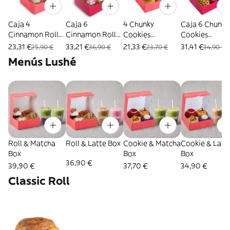
Caja 4
Caja 6
4 Chunky
Caja 6 Chunky
Cinnamon Rolls
Cinnamon Rolls
Cookies
Cookies
Artesanales
Artesanales
Artesanales
Artesanales
23,31 €
33,21 €
21,33 €
31,41 €
25,90 €
36,90 €
23,70 €
34,90 €
Menús Lushé
Roll & Matcha
Roll & Latte Box
Cookie & Matcha
Cookie & Latt
Box
Box
Box
36,90 €
39,90 €
37,70 €
34,90 €
Classic Roll