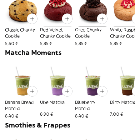
Classic Chunky
Red Velvet
Oreo Chunky
White Raspbe
Cookie
Chunky Cookie
Cookie
Chunky Cooki
5,60 €
5,85 €
5,85 €
5,85 €
Matcha Moments
Banana Bread
Ube Matcha
Blueberry
Dirty Matcha
Matcha
Matcha
8,90 €
7,00 €
8,40 €
8,40 €
Smothies & Frappes