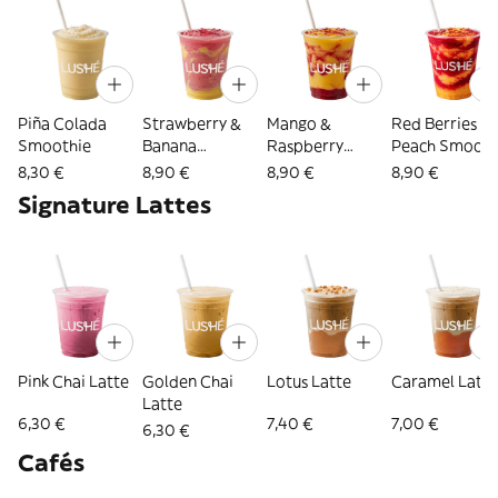
Piña Colada
Strawberry &
Mango &
Red Berries &
Smoothie
Banana
Raspberry
Peach Smooth
Smoothie
Smoothie
8,30 €
8,90 €
8,90 €
8,90 €
Signature Lattes
Pink Chai Latte
Golden Chai
Lotus Latte
Caramel Latte
Latte
6,30 €
7,40 €
7,00 €
6,30 €
Cafés