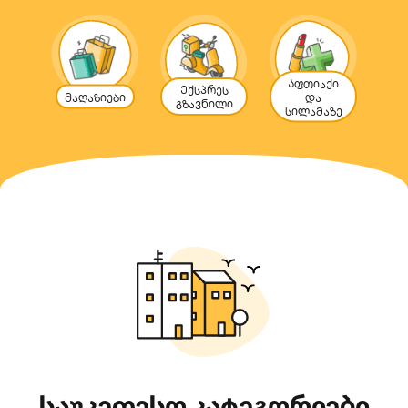
Აფთიაქი
Ექსპრეს
Მაღაზიები
და
გზავნილი
სილამაზე
საუკეთესო კატეგორიები