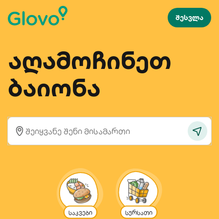
შესვლა
აღამოჩინეთ
ბაიონა
საკვები
სურსათი