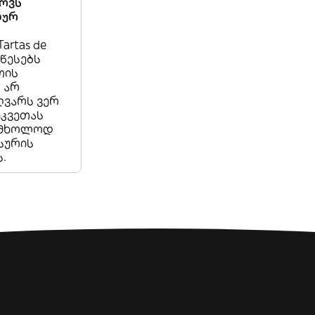
ხოვს
ლურ
Tartas de
აწესებს
თის
 არ
ღვარს ვერ
ეკვეთას
, მხოლოდ
სურის
.