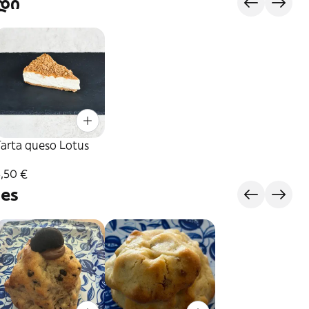
დი
Tarta queso Lotus
,50 €
ies