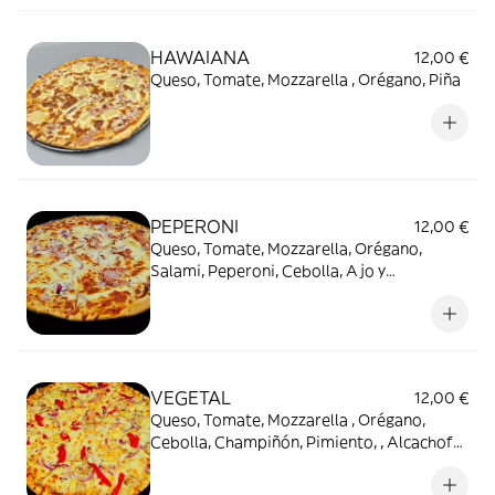
HAWAIANA
12,00 €
Queso, Tomate, Mozzarella , Orégano, Piña
PEPERONI
12,00 €
Queso, Tomate, Mozzarella, Orégano,
Salami, Peperoni, Cebolla, Ajo y
Champiñón.
VEGETAL
12,00 €
Queso, Tomate, Mozzarella , Orégano,
Cebolla, Champiñón, Pimiento, , Alcachofas
y Maíz.