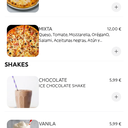
MIXTA
12,00 €
Queso, Tomate, Mozzarella, OréganO,
Salami, Aceitunas negras, Atún y
Champiñón.
SHAKES
CHOCOLATE
5,99 €
ICE CHOCOLATE SHAKE
VANILA
5,99 €