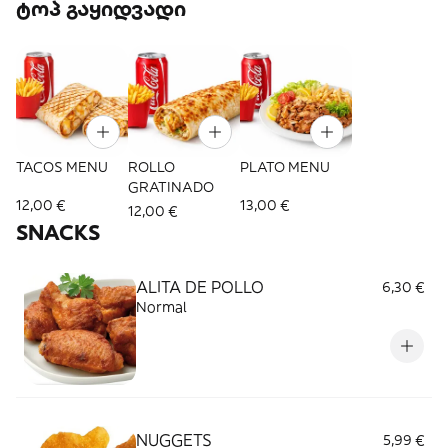
ტოპ გაყიდვადი
TACOS MENU
ROLLO
PLATO MENU
GRATINADO
12,00 €
13,00 €
12,00 €
SNACKS
ALITA DE POLLO
6,30 €
Normal
NUGGETS
5,99 €