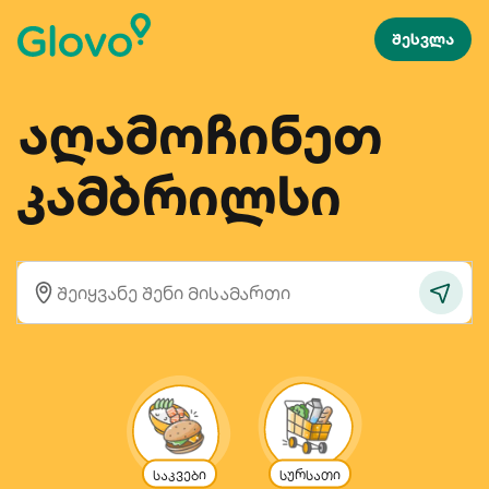
შესვლა
აღამოჩინეთ
კამბრილსი
საკვები
სურსათი