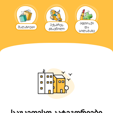
Აფთიაქი
Ექსპრეს
Მაღაზიები
და
გზავნილი
სილამაზე
საუკეთესო კატეგორიები