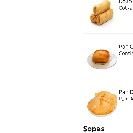
Rollo
Col,za
Pan 
Conti
Pan 
Pan D
Sopas