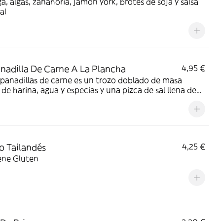
a, algas, zanahoria, jamón york, brotes de soja y salsa
al
adilla De Carne A La Plancha
4,95 €
panadillas de carne es un trozo doblado de masa
de harina, agua y especias y una pizca de sal llena de
ezcla de pequeñas verduras picadas y carne con su
de soja especial china
to Tailandés
4,25 €
ene Gluten