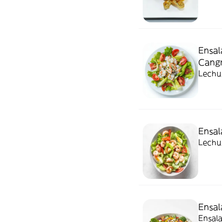
Ensal
Cangr
Lechug
Ensa
Lechu
Ensal
Ensala