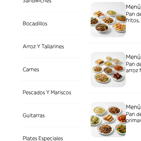
Sándwiches
Menús
Pan de
fritos
Bocadillos
feliz,
y Coca
Arroz Y Tallarines
Menús
Pan de
Carnes
arroz 
salsa 
cerdo 
2L.
Pescados Y Mariscos
Menús
Pan de
Guitarras
primav
langos
cerdo 
Plates Especiales
2L.