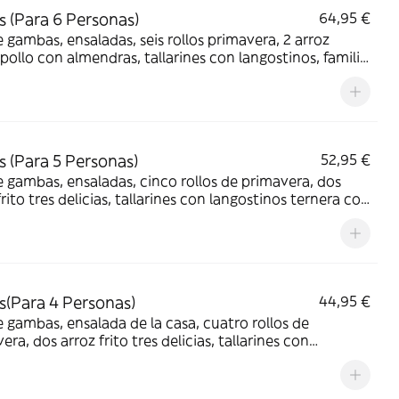
 (Para 6 Personas)
64,95 €
 gambas, ensaladas, seis rollos primavera, 2 arroz
, pollo con almendras, tallarines con langostinos, familia
 langostinos, cerdo o pollo agridulce ,bolas de pollo frita
-Cola Sabor Original botella 2L.
 (Para 5 Personas)
52,95 €
 gambas, ensaladas, cinco rollos de primavera, dos
frito tres delicias, tallarines con langostinos ternera con
de ostras, pollo con almendras, bolas de pollo frita,
o pollo agridulce y Coca-Cola Sabor Original botella
(Para 4 Personas)
44,95 €
 gambas, ensalada de la casa, cuatro rollos de
era, dos arroz frito tres delicias, tallarines con
tinos, ternera con salsa de ostras, pollo con almendras,
o pollo agridulce y Coca-Cola Sabor Original botella