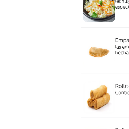
lechug
especi
Empan
las em
hecha 
una m
salsa 
Rolli
Conti