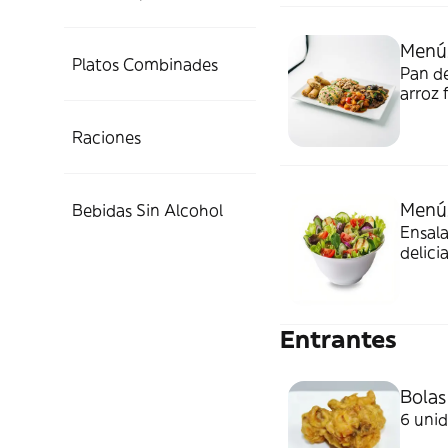
Menús
Platos Combinades
Pan de
arroz 
con sa
Raciones
Menús
Bebidas Sin Alcohol
Ensala
delici
Entrantes
Bolas
6 uni