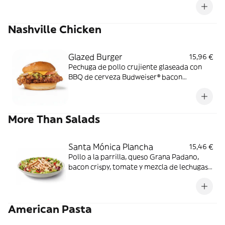
Nashville Chicken
Glazed Burger
15,96 €
Pechuga de pollo crujiente glaseada con
BBQ de cerveza Budweiser® bacon
ahumado, queso cheddar y relish de
pepinillos en pan estilo brioche.
More Than Salads
Santa Mónica Plancha
15,46 €
Pollo a la parrilla, queso Grana Padano,
bacon crispy, tomate y mezcla de lechugas
con salsa miel mostaza.
American Pasta