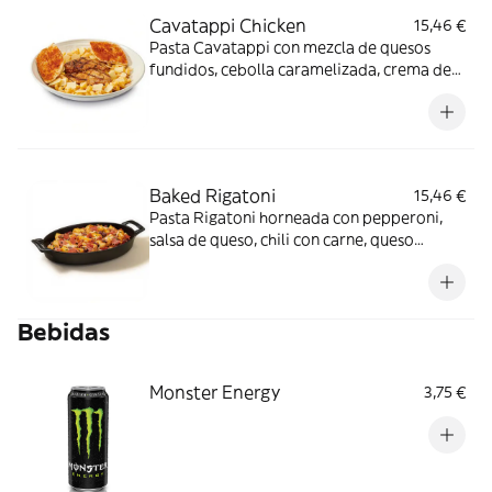
Cavatappi Chicken
15,46 €
Pasta Cavatappi con mezcla de quesos
fundidos, cebolla caramelizada, crema de
nata y salsa búfalo picante. Servida con
pechuga de pollo al estilo cajún o a la
parrilla y tostadas de pan.
Baked Rigatoni
15,46 €
Pasta Rigatoni horneada con pepperoni,
salsa de queso, chili con carne, queso
gouda, queso cheddar y cebollino.
Bebidas
Monster Energy
3,75 €