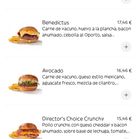
Benedictus
17,46 €
Carne de vacuno, huevo a la plancha, bacon
ahumado, cebolla al Oporto, salsa
holandesa.
Avocado
16,46 €
Carne de vacuno, queso estilo mexicano,
aguacate fresco, mezcla de cilantro,
cebolla y miel sobre salsa mayo-wey en pan
clásico.
Director's Choice Crunchy
15,46 €
Pollo crunchy, con queso cheddar y bacon
ahumado, sobre base de lechuga, tomate,
cebolla morada y salsa FH en pan clásico.