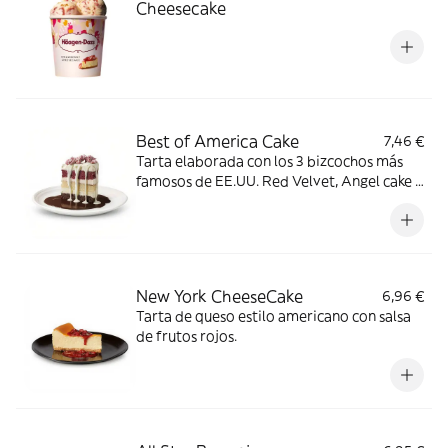
Cheesecake
Best of America Cake
7,46 €
Tarta elaborada con los 3 bizcochos más
famosos de EE.UU. Red Velvet, Angel cake y
Devil’s cake, sobre una base de chocolate
negro. Bañada con chocolate blanco
crujiente y coronado con rocas de
chocolate rosa.
New York CheeseCake
6,96 €
Tarta de queso estilo americano con salsa
de frutos rojos.