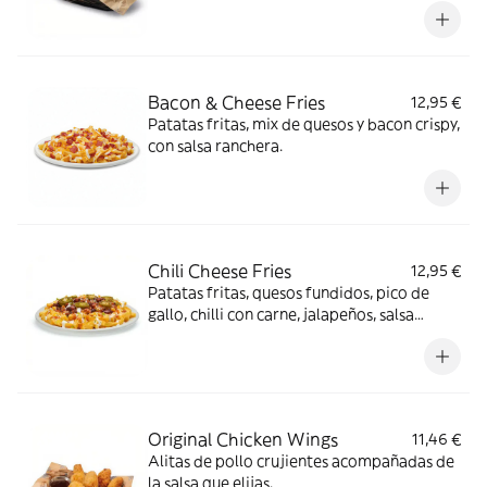
Bacon & Cheese Fries
12,95 €
Patatas fritas, mix de quesos y bacon crispy,
con salsa ranchera.
Chili Cheese Fries
12,95 €
Patatas fritas, quesos fundidos, pico de
gallo, chilli con carne, jalapeños, salsa
ranchera, salsa Smoked red pepper y
cilantro.
Original Chicken Wings
11,46 €
Alitas de pollo crujientes acompañadas de
la salsa que elijas.