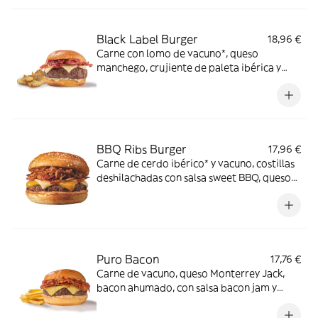
Black Label Burger
18,96 €
Carne con lomo de vacuno*, queso
manchego, crujiente de paleta ibérica y
salsa mayo-mostaza en pan estilo brioche.
*60% de lomo de vacuno.
BBQ Ribs Burger
17,96 €
Carne de cerdo ibérico* y vacuno, costillas
deshilachadas con salsa sweet BBQ, queso
cheddar y cheddar ahumado, bacon y salsa
especial FH en pan clásico. *60% cerdo
ibérico.
Puro Bacon
17,76 €
Carne de vacuno, queso Monterrey Jack,
bacon ahumado, con salsa bacon jam y
salsa mayo smoked bacon en pan estilo
brioche.