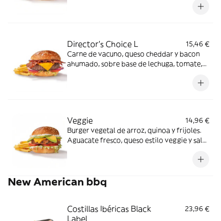
Director's Choice L
15,46 €
Carne de vacuno, queso cheddar y bacon
ahumado, sobre base de lechuga, tomate,
cebolla morada y salsa especial FH en pan
clásico.
Veggie
14,96 €
Burger vegetal de arroz, quinoa y frijoles.
Aguacate fresco, queso estilo veggie y salsa
mayo garden sobre base de lechuga y
tomate en pan clásico.
New American bbq
Costillas Ibéricas Black
23,96 €
Label