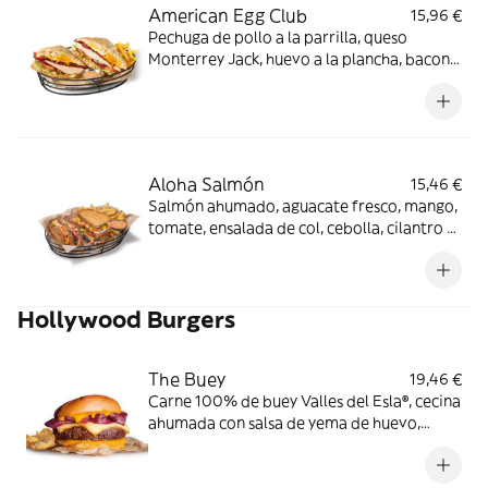
American Egg Club
15,96 €
Pechuga de pollo a la parrilla, queso
Monterrey Jack, huevo a la plancha, bacon
ahumado, lechuga, tomate y cebolla con
salsa mayo-wey en pan tostado con pipas
de girasol.
Aloha Salmón
15,46 €
Salmón ahumado, aguacate fresco, mango,
tomate, ensalada de col, cebolla, cilantro y
mayonesa en pan con semillas. Los
productos de la pesca crudos han sido
previamente congelados a Tª < de -20ºC,
Hollywood Burgers
mínimo 24 horas.
The Buey
19,46 €
Carne 100% de buey Valles del Esla®, cecina
ahumada con salsa de yema de huevo,
queso cheddar ahumado en pan estilo
brioche.