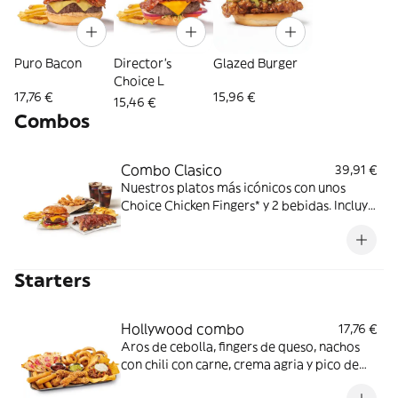
Puro Bacon
Director's
Glazed Burger
Choice L
17,76 €
15,96 €
15,46 €
Combos
Combo Clasico
39,91 €
Nuestros platos más icónicos con unos
Choice Chicken Fingers* y 2 bebidas. Incluye
acompañamiento de patatas fritas.
Perfecto para cena y película en casa. ¡DE
NADA!
Starters
Hollywood combo
17,76 €
Aros de cebolla, fingers de queso, nachos
con chili con carne, crema agria y pico de
gallo, chicken fingers y quesadilla de queso