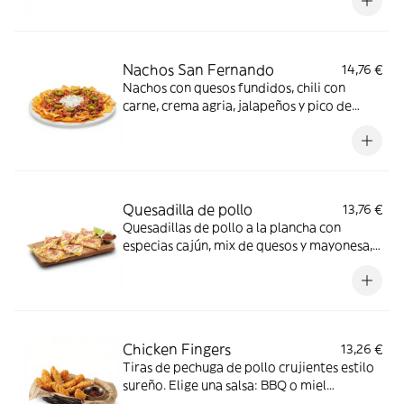
con bacon crispy y cebolla encurtida,
acompañado de salsa BBQ y guacamole.
Nachos San Fernando
14,76 €
Nachos con quesos fundidos, chili con
carne, crema agria, jalapeños y pico de
gallo.
Quesadilla de pollo
13,76 €
Quesadillas de pollo a la plancha con
especias cajún, mix de quesos y mayonesa,
coronadas con cebolla encurtida y cilantro.
Acompañada de salsa roja mexicana y lima.
Chicken Fingers
13,26 €
Tiras de pechuga de pollo crujientes estilo
sureño. Elige una salsa: BBQ o miel
mostaza.