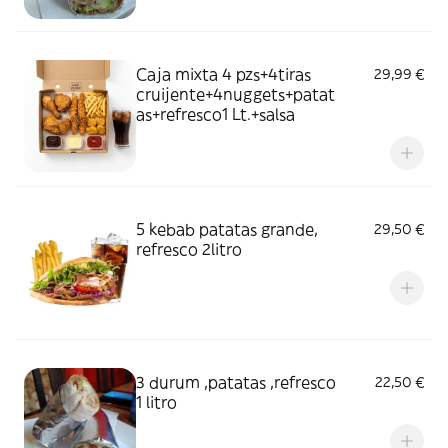
Caja mixta 4 pzs+4tiras
29,99 €
cruijente+4nuggets+patat
as+refresco1 Lt.+salsa
5 kebab patatas grande,
29,50 €
refresco 2litro
3 durum ,patatas ,refresco
22,50 €
1 litro