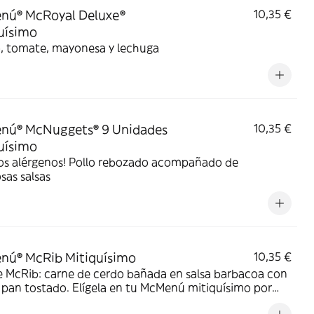
nú® McRoyal Deluxe®
10,35 €
uísimo
, tomate, mayonesa y lechuga
nú® McNuggets® 9 Unidades
10,35 €
uísimo
os alérgenos! Pollo rebozado acompañado de
osas salsas
nú® McRib Mitiquísimo
10,35 €
e McRib: carne de cerdo bañada en salsa barbacoa con
 pan tostado. Elígela en tu McMenú mitiquísimo por
o limitado