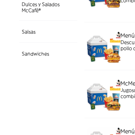
combi
Dulces y Salados
crispy
McCafé®
Salsas
Menú
Descu
pollo 
Sandwiches
mayone
¡Sabor 
McMe
Jugoso
combi
crispy
Menú