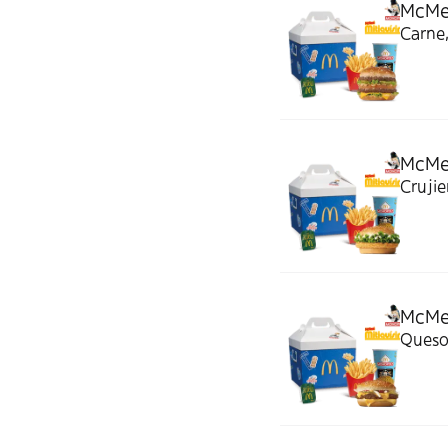
McMen
Carne,
McMen
Crujie
McMen
Queso 