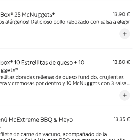
eBox® 25 McNuggets®
13,90 €
s alérgenos! Delicioso pollo rebozado con salsa a elegir
box® 10 Estrellitas de queso + 10
13,80 €
ggets®
rellitas doradas rellenas de queso fundido, crujientes
era y cremosas por dentro y 10 McNuggets con 3 salsas
ir. Pídelas por tiempo limitado
nú McExtreme BBQ & Mayo
13,35 €
e
filete de carne de vacuno, acompañado de la