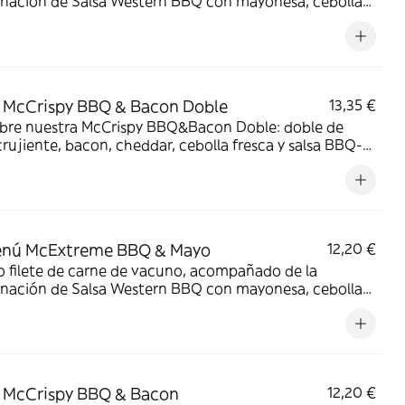
nación de Salsa Western BBQ con mayonesa, cebolla
, doble de cheddar, lechuga fresca y tiras de bacon,
todo ello envuelto en un irresistible pan con bites de bacon.
 McCrispy BBQ & Bacon Doble
13,35 €
bre nuestra McCrispy BBQ&Bacon Doble: doble de
crujiente, bacon, cheddar, cebolla fresca y salsa BBQ-
sa en pan de harina de trigo con copos de patata.
irresistible!
nú McExtreme BBQ & Mayo
12,20 €
 filete de carne de vacuno, acompañado de la
nación de Salsa Western BBQ con mayonesa, cebolla
, doble de cheddar, lechuga fresca y tiras de bacon,
todo ello envuelto en un irresistible pan con bites de bacon.
 McCrispy BBQ & Bacon
12,20 €