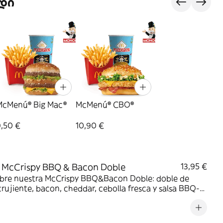
დი
McMenú® Big Mac®
McMenú® CBO®
9,50 €
10,90 €
 McCrispy BBQ & Bacon Doble
13,95 €
bre nuestra McCrispy BBQ&Bacon Doble: doble de
crujiente, bacon, cheddar, cebolla fresca y salsa BBQ-
sa en pan de harina de trigo con copos de patata.
irresistible!