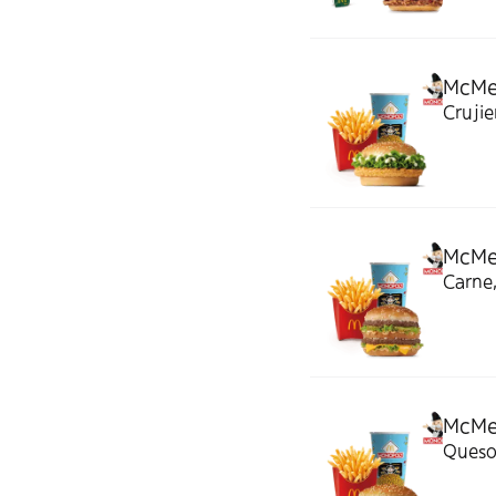
McMe
Crujie
McMe
Carne,
McMen
Queso 