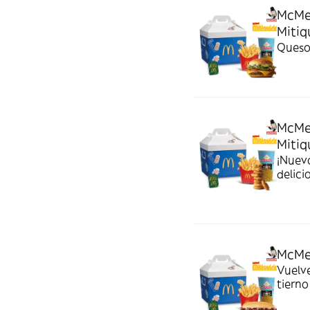
McMe
Mitiq
Queso
McMe
Mitiq
¡Nuev
delici
McMe
Vuelv
tierno
tiemp