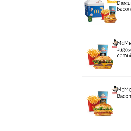
Descubre nuestra M
bacon,
de har
McMe
Jugoso
combi
crispy
McMe
Bacon,