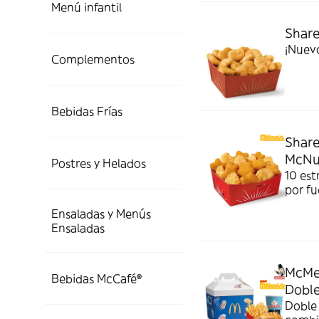
Menú infantil
Shar
¡Nuevo
Complementos
Bebidas Frías
Share
McNu
Postres y Helados
10 est
por fu
a eleg
Ensaladas y Menús
Ensaladas
McMe
Bebidas McCafé®
Dobl
Doble 