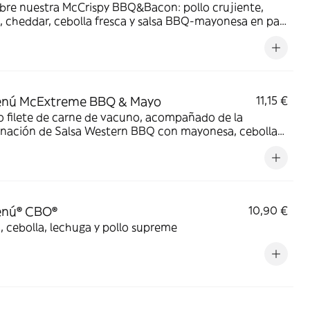
cCrispy BBQ&Bacon: pollo crujiente,
 cheddar, cebolla fresca y salsa BBQ-mayonesa en pan
ina de trigo con copos de patata. ¡Sabor irresistible!
nú McExtreme BBQ & Mayo
11,15 €
 filete de carne de vacuno, acompañado de la
nación de Salsa Western BBQ con mayonesa, cebolla
, doble de cheddar, lechuga fresca y tiras de bacon,
todo ello envuelto en un irresistible pan con bites de bacon.
nú® CBO®
10,90 €
 cebolla, lechuga y pollo supreme