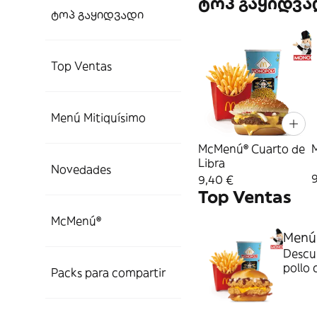
ტოპ გაყიდვა
ტოპ გაყიდვადი
Top Ventas
Menú Mitiquísimo
McMenú® Cuarto de
Libra
Novedades
9,40 €
Top Ventas
McMenú®
Menú
Descu
pollo 
Packs para compartir
mayone
¡Sabor 