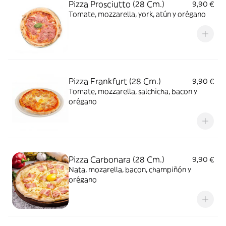
Pizza Prosciutto (28 Cm.)
9,90 €
Tomate, mozzarella, york, atún y orégano
Pizza Frankfurt (28 Cm.)
9,90 €
Tomate, mozzarella, salchicha, bacon y
orégano
Pizza Carbonara (28 Cm.)
9,90 €
Nata, mozarella, bacon, champiñón y
orégano