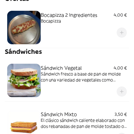
Bocapizza 2 Ingredientes
4,00 €
Bocapizza
Sándwiches
Sándwich Vegetal
4,00 €
Sándwich fresco a base de pan de molde
con una variedad de vegetales como
lechuga, tomate, zanahoria, maíz, y a
menudo aliñado con mayonesa ligera
Sándwich Mixto
3,50 €
El clásico sándwich caliente elaborado con
dos rebanadas de pan de molde tostado o
a la plancha, relleno de jamón cocido (york)