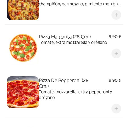
champiñón, parmesano, pimiento morrón y
orégano
Pizza Margarita (28 Cm.)
9,90 €
Tomate, extra mozzarella y orégano
Pizza De Pepperoni (28
9,90 €
Cm.)
Tomate, mozzarella, extra pepperoni y
orégano