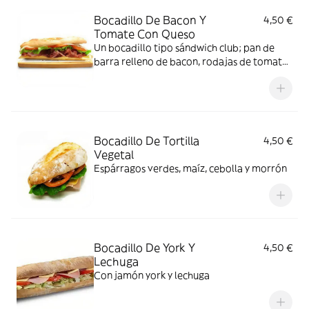
Bocadillo De Bacon Y
4,50 €
Tomate Con Queso
Un bocadillo tipo sándwich club; pan de
barra relleno de bacon, rodajas de tomate,
lechuga fresca y queso
Bocadillo De Tortilla
4,50 €
Vegetal
Espárragos verdes, maíz, cebolla y morrón
Bocadillo De York Y
4,50 €
Lechuga
Con jamón york y lechuga