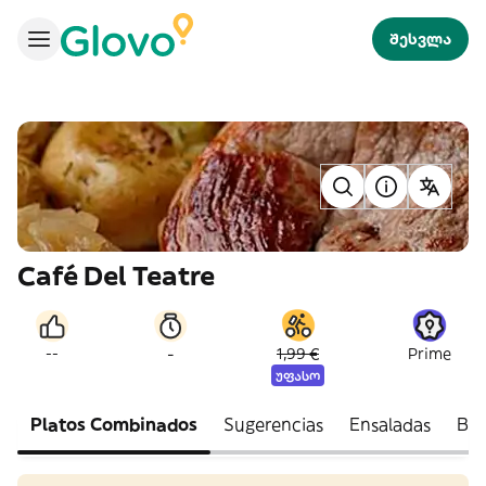
შესვლა
Café Del Teatre
-
--
1,99 €
Prime
უფასო
Platos Combinados
Sugerencias
Ensaladas
Boc