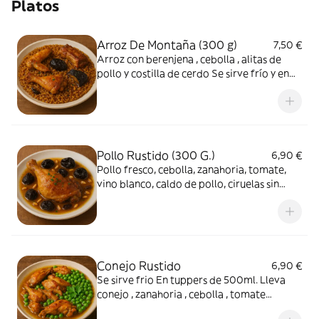
Platos
Arroz De Montaña (300 g)
7,50 €
Arroz con berenjena , cebolla , alitas de
pollo y costilla de cerdo Se sirve frío y en
tuppers de 500 ml
Pollo Rustido (300 G.)
6,90 €
Pollo fresco, cebolla, zanahoria, tomate,
vino blanco, caldo de pollo, ciruelas sin
hueso y piñones, en táper de (500 ml.) Se
sirve frío
Conejo Rustido
6,90 €
Se sirve frio En tuppers de 500ml. Lleva
conejo , zanahoria , cebolla , tomate
natural, guisantes , caldo casero y vino