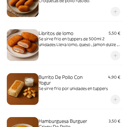
Croquetas de pollo rustido.
Libritos de lomo
5,50 €
Se sirve frio en tuppers de 500ml 2
unidades Lleva lomo, queso , jamon dulze ,
pan rallado y huevo
Burrito De Pollo Con
4,90 €
Yogur
Se sirve frio por unidades en tuppers
Hamburguesa Burguer
3,50 €
Crispy De Pollo