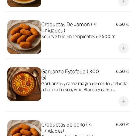
blanco.
Croquetas De Jamon ( 4
6,50 €
Unidades )
Se sirve frío En recipientes de 500 ml
Garbanzo Estofado ( 300
6,50 €
G)
Garbanzos , carne magra de cerdo , cebolla
, chorizo fresco, vino Blanco y caldo
elaboracion de propia
Croquetas de pollo ( 4
6,30 €
Unidades)