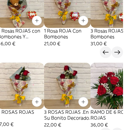
3 Rosas ROJAS con
1 Rosa ROJA Con
3 Rosas ROJAS C
Bombones Y
Bombones
Bombones
Peluche
46,00 €
21,00 €
31,00 €
2 ROSAS ROJAS
3 ROSAS ROJAS .En
RAMO DE 6 ROS
Su Bonito Decorado.
ROJAS
7,00 €
22,00 €
36,00 €