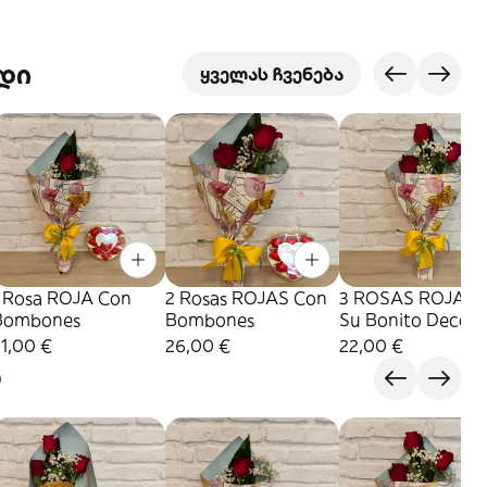
დი
ყველას ჩვენება
1 Rosa ROJA Con
2 Rosas ROJAS Con
3 ROSAS ROJAS .
Bombones
Bombones
Su Bonito Decora
1,00 €
26,00 €
22,00 €
O