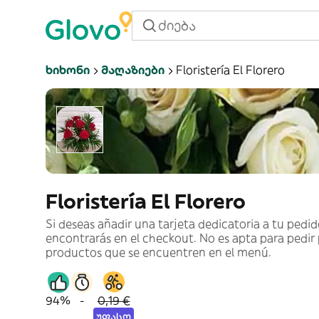
Ხიხონი
Მაღაზიები
Floristería El Florero
Floristería El Florero
Si deseas añadir una tarjeta dedicatoria a tu pedid
encontrarás en el checkout. No es apta para pedir
productos que se encuentren en el menú.
94%
-
0,19 €
უფასო