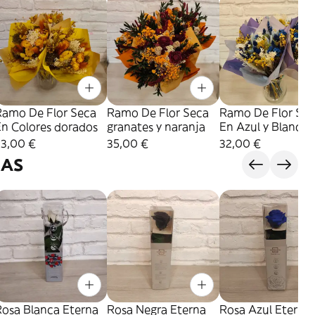
Ramo De Flor Seca
Ramo De Flor Seca
Ramo De Flor Se
En Colores dorados
granates y naranja
En Azul y Blanco
33,00 €
35,00 €
32,00 €
NAS
Rosa Blanca Eterna
Rosa Negra Eterna
Rosa Azul Eterna