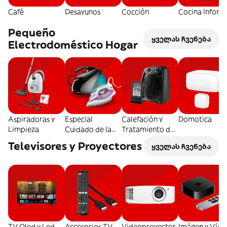
Café
Desayunos
Cocción
Cocina Inform
Pequeño
ყველას ჩვენება
Electrodoméstico Hogar
Aspiradoras y
Especial
Calefación y
Domotica
Limpieza
Cuidado de la
Tratamiento del
Ropa
Aire
Televisores y Proyectores
ყველას ჩვენება
TV Oled y Led
Accesorios TV
Videoproyector
Imágen y Víde