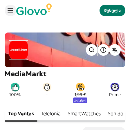
შესვლა
MediaMarkt
-
100%
1,99 €
Prime
უფასო
Top Ventas
Telefonía
SmartWatches
Sonido