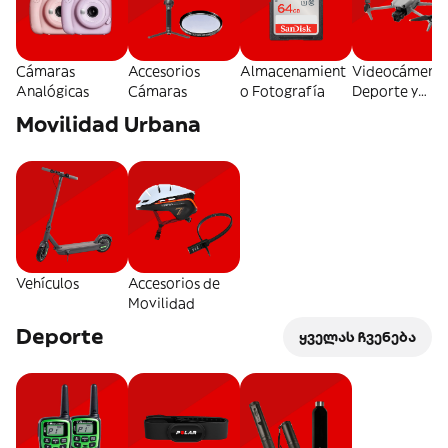
Cámaras
Accesorios
Almacenamient
Videocámeras
Analógicas
Cámaras
o Fotografía
Deporte y
Drones
Movilidad Urbana
Vehículos
Accesorios de
Movilidad
Deporte
ყველას ჩვენება