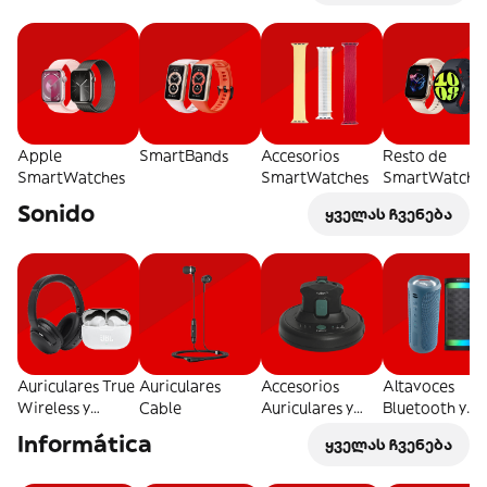
Apple
SmartBands
Accesorios
Resto de
SmartWatches
SmartWatches
SmartWatche
Sonido
ყველას ჩვენება
Auriculares True
Auriculares
Accesorios
Altavoces
Wireless y
Cable
Auriculares y
Bluetooth y
Bluetooth
Otros
Tradicionales
Informática
ყველას ჩვენება