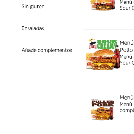
Menú c
Sin gluten
Sour 
Ensaladas
Menú 
Pollo
Añade complementos
Menú c
Sour 
Menú 
Menú P
compl