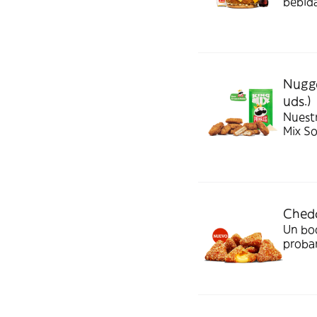
bebida
Nugge
uds.)
Nuest
Mix S
Chedd
Un bo
probar