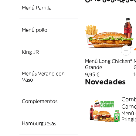
Menú Parrilla
Menú pollo
King JR
Menú Long Chicken®
Grande
Menús Verano con
9,95 €
1
Vaso
Novedades
Combo
Complementos
Carn
Menú c
Pringl
Hamburguesas