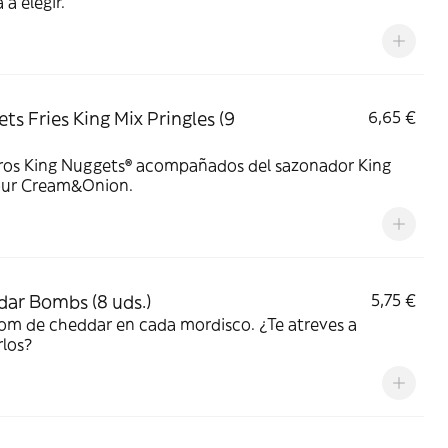
 a elegir.
ts Fries King Mix Pringles (9
6,65 €
ros King Nuggets® acompañados del sazonador King
our Cream&Onion.
ar Bombs (8 uds.)
5,75 €
om de cheddar en cada mordisco. ¿Te atreves a
los?