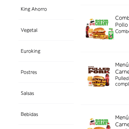
King Ahorro
Combo
Pollo
Vegetal
Combo
Euroking
Menú 
Carn
Postres
Pulled
compl
Salsas
Bebidas
Menú 
Carn