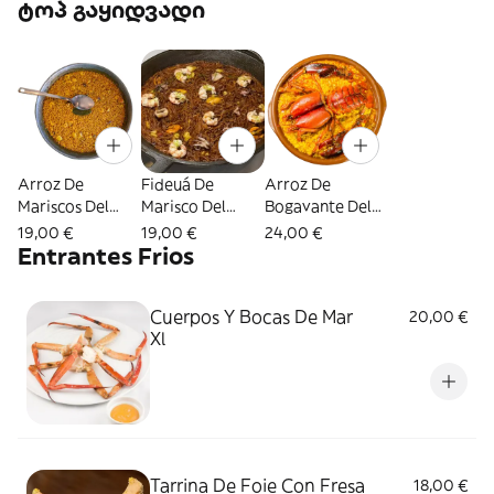
ტოპ გაყიდვადი
Arroz De
Fideuá De
Arroz De
Mariscos Del
Marisco Del
Bogavante Del
Señorito
Señorito
Señorito
19,00 €
19,00 €
24,00 €
Entrantes Frios
Cuerpos Y Bocas De Mar
20,00 €
Xl
Tarrina De Foie Con Fresa
18,00 €