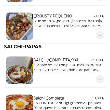
CROUSTY PEQUEÑO
7,00 €
Base de arroz ,pollo crujiente en tiras ,soja,
mayonesa secreta ,chili dulce ,barbacoa y
cebolla crispy con un toque provenzal .
SALCHI-PAPAS
SALCHI/COMPLETA/XXL
29,00 €
El doble de una completa , mas pollo, mas
baicon , triple huevo , doble de patatas ,
extra de queso ,mucha salsa de piña u
cubierta de cebolla crujiente
Salchi Completa
19,80 €
LA CON TODO: 400gr gramos de patatas
fritas ,queso mozzarella,nuestra exclusiva