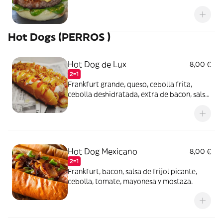
mermelada de tomate.
Hot Dogs (PERROS )
Hot Dog de Lux
8,00 €
2=1
Frankfurt grande, queso, cebolla frita,
cebolla deshidratada, extra de bacon, salsa
piña, mayonesa y mostaza.
Hot Dog Mexicano
8,00 €
2=1
Frankfurt, bacon, salsa de frijol picante,
cebolla, tomate, mayonesa y mostaza.