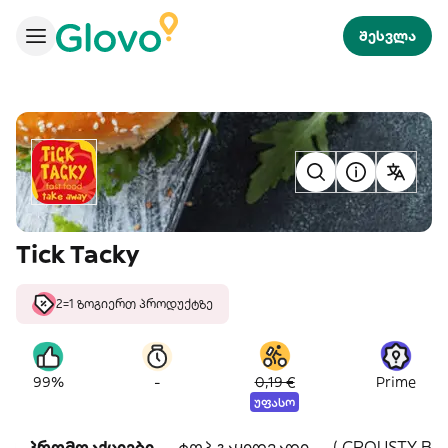
შესვლა
Tick Tacky
2=1 ზოგიერთ პროდუქტზე
-
99%
0,19 €
Prime
უფასო
პრომოაქციები
ტოპ გაყიდვადი
( CROUSTY BO