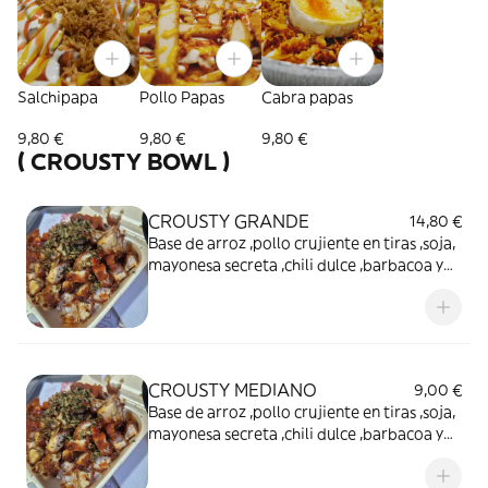
Salchipapa
Pollo Papas
Cabra papas
9,80 €
9,80 €
9,80 €
( CROUSTY BOWL )
CROUSTY GRANDE
14,80 €
Base de arroz ,pollo crujiente en tiras ,soja,
mayonesa secreta ,chili dulce ,barbacoa y
cebolla crispy con un toque provenzal .
CROUSTY MEDIANO
9,00 €
Base de arroz ,pollo crujiente en tiras ,soja,
mayonesa secreta ,chili dulce ,barbacoa y
cebolla crispy con un toque provenzal .