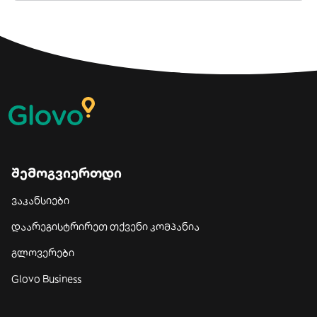
შემოგვიერთდი
ვაკანსიები
დაარეგისტრირეთ თქვენი კომპანია
გლოვერები
Glovo Business