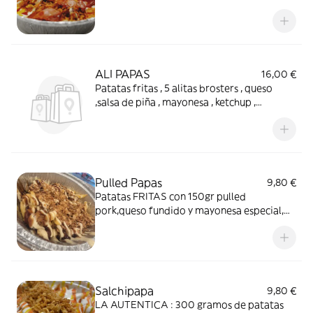
salsa de piña , mayonesa ,ketchup,un toque
de mostaza y cebolla deshid
ALI PAPAS
16,00 €
Patatas fritas , 5 alitas brosters , queso
,salsa de piña , mayonesa , ketchup ,
mostaza y cebolla crispy.
Pulled Papas
9,80 €
Patatas FRITAS con 150gr pulled
pork,queso fundido y mayonesa especial,
CON UN TOQUE DE CHIPS PAJA.
Salchipapa
9,80 €
LA AUTENTICA : 300 gramos de patatas