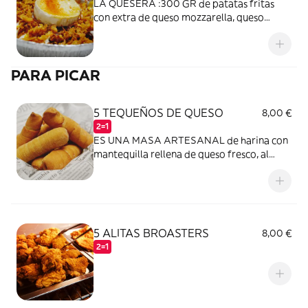
LA QUESERA :300 GR de patatas fritas
con extra de queso mozzarella, queso
edam ,nuestra salsa de piña , mayonesa
,ketchup , un toque de mostaza,ceboll
PARA PICAR
5 TEQUEÑOS DE QUESO
8,00 €
2=1
ES UNA MASA ARTESANAL de harina con
mantequilla rellena de queso fresco, al
autentico estilo Colombiano , la 40 gr
aprox la und .
5 ALITAS BROASTERS
8,00 €
2=1