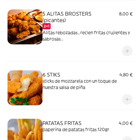
5 ALITAS BROSTERS
8,00 €
(picantes)
2=1
Alitas rebozadas , recien fritas crujientes y
sabrosas ,
6 STIKS
4,80 €
sticks de mozzarela con un toque de
nuestra salsa de piña
PATATAS FRITAS
4,00 €
paperina de patatas fritas 120gr