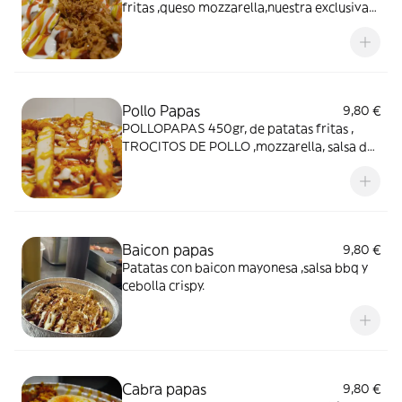
fritas ,queso mozzarella,nuestra exclusiva
salsa de piña , mayonesa ,ketchup,un toque
de mostaza y cebolla deshi
Pollo Papas
9,80 €
POLLOPAPAS 450gr, de patatas fritas ,
TROCITOS DE POLLO ,mozzarella, salsa de
piña , mayonesa ketckup , mostaza y cebolla
crujiente .
Baicon papas
9,80 €
Patatas con baicon mayonesa ,salsa bbq y
cebolla crispy.
Cabra papas
9,80 €