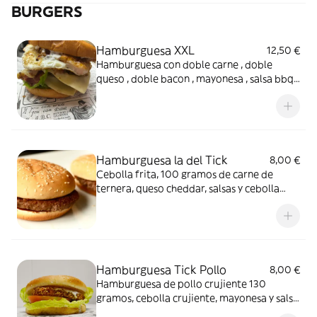
BURGERS
Hamburguesa XXL
12,50 €
Hamburguesa con doble carne , doble
queso , doble bacon , mayonesa , salsa bbq ,
cebolla crujiente y acabada con un huevo .
Hamburguesa la del Tick
8,00 €
Cebolla frita, 100 gramos de carne de
ternera, queso cheddar, salsas y cebolla
crujiente.
Hamburguesa Tick Pollo
8,00 €
Hamburguesa de pollo crujiente 130
gramos, cebolla crujiente, mayonesa y salsa
barbacoa.