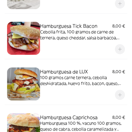
Hamburguesa Tick Bacon
8,00 €
Cebolla frita, 100 gramos de carne de
ternera, queso cheddar, salsa barbacoa,
salsas, extra bacon y cebolla crujiente.
Hamburguesa de LUX
8,00 €
100 gramos carne ternera, cebolla
deshidratada, huevo frito, bacon, queso,
salsa barbacoa y mayonesa
Hamburguesa Caprichosa
8,00 €
Hamburguesa 100 %, vacuno 100 gramos,
queso de cabra, cebolla caramelizada y