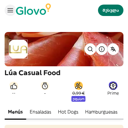
შესვლა
Lúa Casual Food
-
--
0,99 €
Prime
უფასო
Menús
Ensaladas
Hot Dogs
Hamburguesas
H