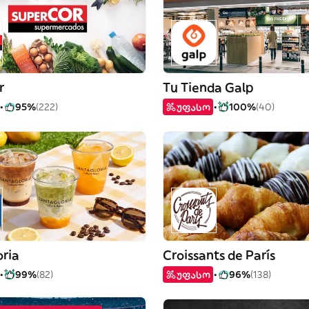
r
Tu Tienda Galp
95%
(222)
უფასო
100%
(40)
oria
Croissants de París
99%
(82)
უფასო
96%
(138)