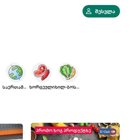
შესვლა
საერთაშორისო
ხორცეული
ხილ-ბოსტნ.
პრომო ზოგ პროდუქტზე