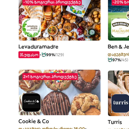
-10% ზოგიერთ პროდუქტზე
-20% ზ
Levaduramadre
Ben & J
დაგეგმვი
უფასო
99%
(129)
97%
(45)
2=1 ზოგიერთ პროდუქტზე
Cookie & Co
Turris
დაგეგმვის დრო/თარიღი: 16:00