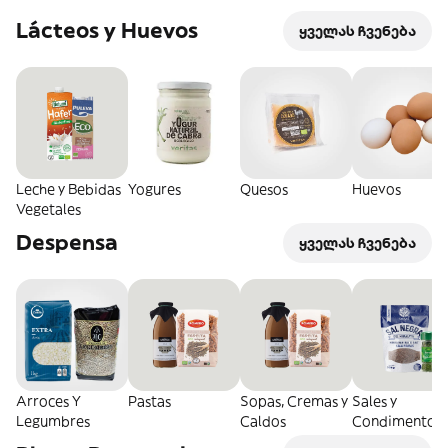
Lácteos y Huevos
ყველას ჩვენება
Leche y Bebidas
Yogures
Quesos
Huevos
Vegetales
Despensa
ყველას ჩვენება
Arroces Y
Pastas
Sopas, Cremas y
Sales y
Legumbres
Caldos
Condimentos