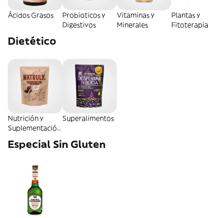
Ácidos Grasos
Probioticos y
Vitaminas y
Plantas y
Digestivos
Minerales
Fitoterapia
Dietético
Nutrición y
Superalimentos
Suplementación
Deportiva
Especial Sin Gluten