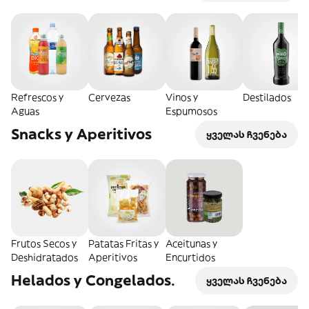
Refrescos y
Cervezas
Vinos y
Destilados
Aguas
Espumosos
Snacks y Aperitivos
ყველას ჩვენება
Frutos Secos y
Patatas Fritas y
Aceitunas y
Deshidratados
Aperitivos
Encurtidos
Helados y Congelados.
ყველას ჩვენება