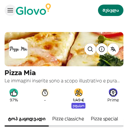
შესვლა
Pizza Mia
Le immagini inserite sono a scopo illustrativo e puramente indicativo
-
97%
1,49 €
Prime
უფასო
ტოპ გაყიდვადი
Pizze classiche
Pizze special
P