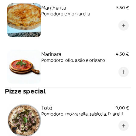
Margherita
5,50 €
Pomodoro e mozzarella
Marinara
4,50 €
Pomodoro, olio, aglio e origano
Pizze special
Totò
9,00 €
Pomodoro, mozzarella, salsiccia, friarelli