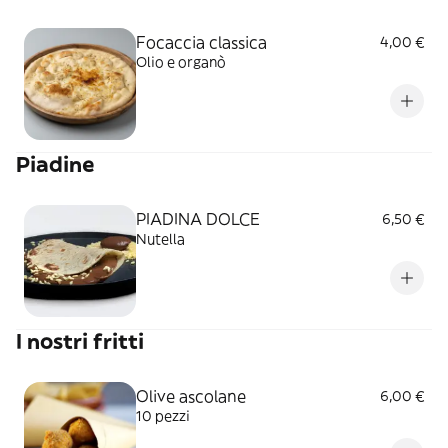
Focaccia classica
4,00 €
Olio e organò
Piadine
PIADINA DOLCE
6,50 €
Nutella
I nostri fritti
Olive ascolane
6,00 €
10 pezzi