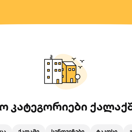
ო კატეგორიები ქალაქშ
ცა
ქათამი
სენდვიჩები
ტაკოსი