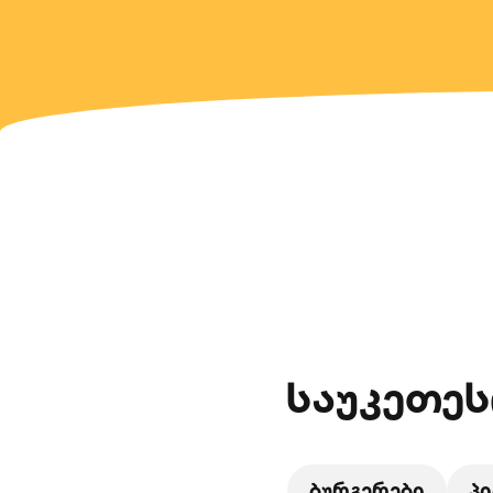
საუკეთეს
ბურგერები
პი