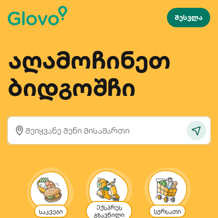
შესვლა
აღამოჩინეთ
ბიდგოშჩი
Ექსპრეს
საკვები
Სურსათი
გზავნილი