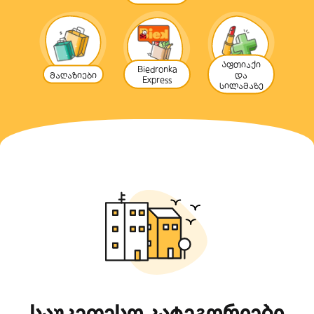
Აფთიაქი
Biedronka
მაღაზიები
და
Express
სილამაზე
საუკეთესო კატეგორიები