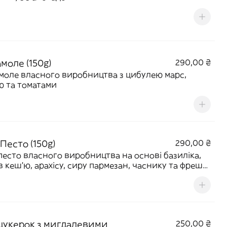
моле (150g)
290,00 ₴
моле власного виробництва з цибулею марс,
ю та томатами
Песто (150g)
290,00 ₴
песто власного виробництва на основі базиліка,
ів кеш'ю, арахісу, сиру пармезан, часнику та фрешу
на
 цукерок з мигдалевими
250,00 ₴