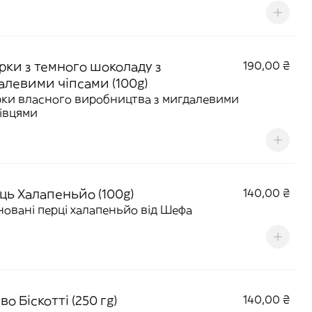
рки з темного шоколаду з
190,00 ₴
алевими чіпсами (100g)
ки власного виробництва з мигдалевими
івцями
ць Халапеньйо (100g)
140,00 ₴
овані перці халапеньйо від Шефа
о Біскотті (250 гg)
140,00 ₴