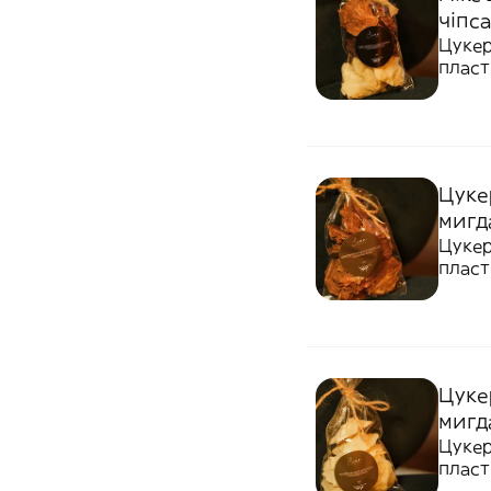
чіпса
Цукер
пласт
Цуке
мигд
Цукер
пласт
Цуке
мигд
Цукер
пласт