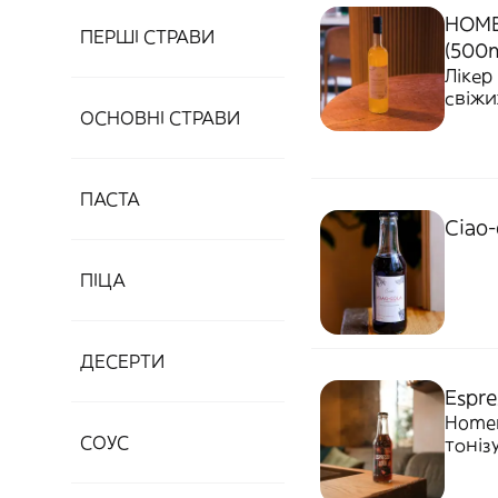
HOME
ПЕРШІ СТРАВИ
(500m
Лікер
свіжи
ОСНОВНІ СТРАВИ
ПАСТА
Ciao-
ПІЦА
ДЕСЕРТИ
Espre
Homem
СОУС
тоніз