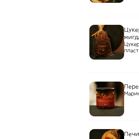
Цуке
мигд
Цукер
пласт
Пере
Марин
Печив