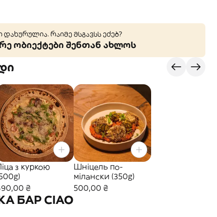
 დახურულია. რაიმე მსგავსს ეძებ?
ე ობიექტები შენთან ახლოს
დი
Піца з куркою
Шніцель по-
(500g)
мілански (350g)
490,00 ₴
500,00 ₴
А БАР CIAO