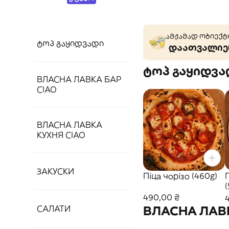
ამჟამად ობიექტი
ტოპ გაყიდვადი
დაათვალიერ
ტოპ გაყიდვა
ВЛАСНА ЛАВКА БАР
CIAO
ВЛАСНА ЛАВКА
КУХНЯ CIAO
ЗАКУСКИ
Піца чорізо (460g)
490,00 ₴
ВЛАСНА ЛАВК
САЛАТИ