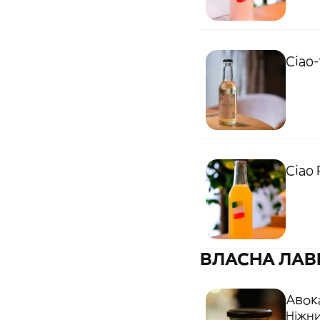
Ciao-
Ciao 
ВЛАСНА ЛАВК
Авока
Ніжни