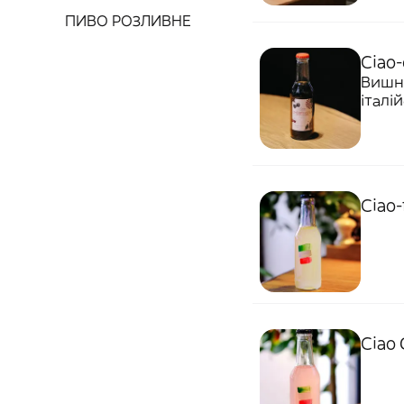
ПИВО РОЗЛИВНЕ
Ciao-
Вишне
італі
Ciao-
Ciao 