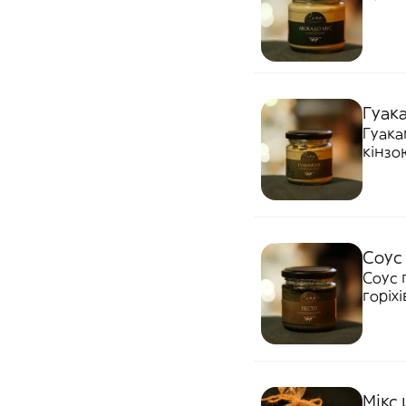
Гуака
Гуака
кінзо
Соус 
Соус 
горіх
лимо
Мікс