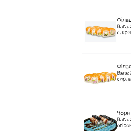
Філа
Вага:
с, кре
Філа
Вага: 
сир, 
Чорн
Вага: 
огірок