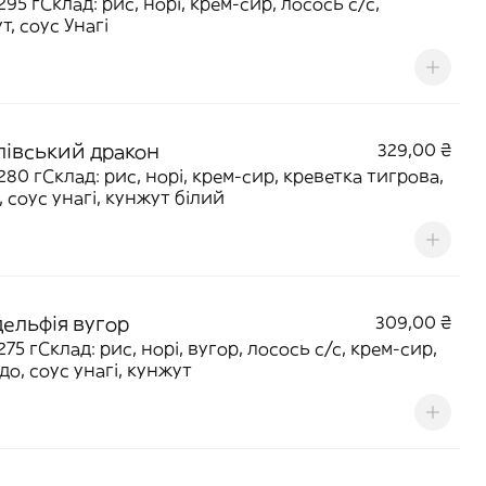
295 гСклад: рис, норі, крем-сир, лосось с/с,
т, соус Унагі
лівський дракон
329,00 ₴
 280 гСклад: рис, норі, крем-сир, креветка тигрова,
, соус унагі, кунжут білий
дельфія вугор
309,00 ₴
275 гСклад: рис, норі, вугор, лосось с/с, крем-сир,
до, соус унагі, кунжут