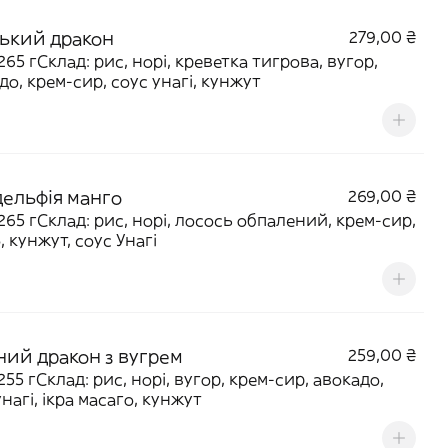
ький дракон
279,00 ₴
 265 гСклад: рис, норі, креветка тигрова, вугор,
до, крем-сир, соус унагі, кунжут
дельфія манго
269,00 ₴
 265 гСклад: рис, норі, лосось обпалений, крем-сир,
, кунжут, соус Унагі
ний дракон з вугрем
259,00 ₴
255 гСклад: рис, норі, вугор, крем-сир, авокадо,
унагі, ікра масаго, кунжут