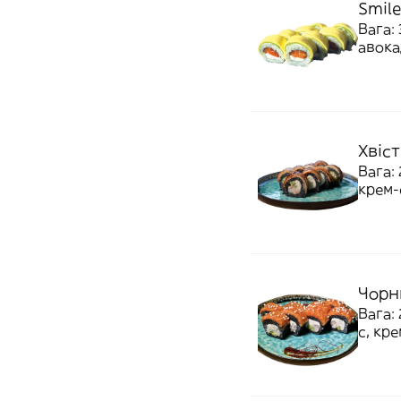
Smile
Вага:
авока
Хвіс
Вага:
крем-
Чорн
Вага:
с, кр