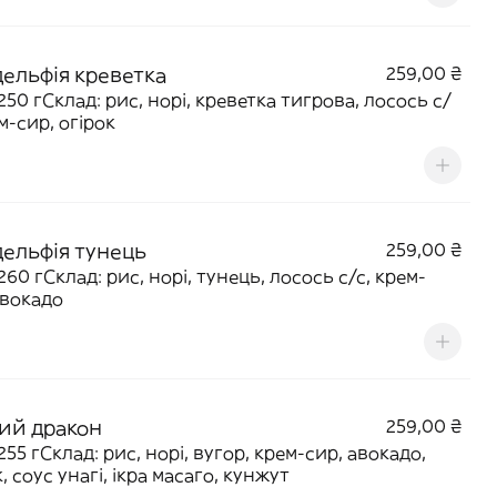
дельфія креветка
259,00 ₴
 250 гСклад: рис, норі, креветка тигрова, лосось с/
м-сир, огірок
дельфія тунець
259,00 ₴
260 гСклад: рис, норі, тунець, лосось с/с, крем-
авокадо
ий дракон
259,00 ₴
255 гСклад: рис, норі, вугор, крем-сир, авокадо,
, соус унагі, ікра масаго, кунжут