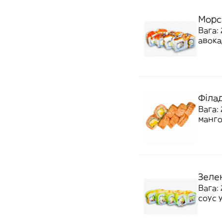
Морс
Вага:
авока
Філа
Вага:
манго
Зеле
Вага: 
соус 