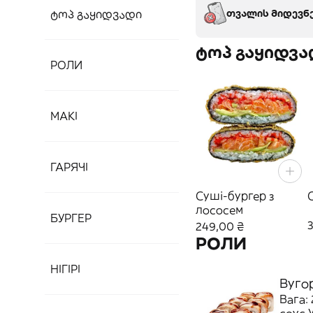
ტოპ გაყიდვადი
თვალის მიდევნე
ტოპ გაყიდვა
РОЛИ
МАКІ
ГАРЯЧІ
Суші-бургер з
лососем
БУРГЕР
249,00 ₴
РОЛИ
НІГІРІ
Вуго
Вага: 