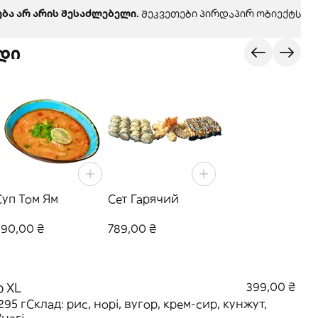
ბა არ არის შესაძლებელი.
შეკვეთები პირდაპირ ობიექტს მო
დი
Суп Том Ям
Сет Гарячий
390,00 ₴
789,00 ₴
р XL
399,00 ₴
295 гСклад: рис, норі, вугор, крем-сир, кунжут,