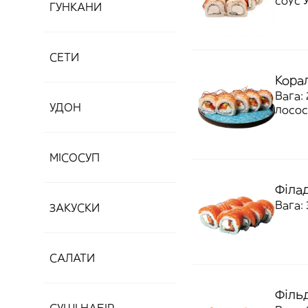
соус 
ГУНКАНИ
СЕТИ
Кора
Вага:
УДОН
лосось
МІСОСУП
Філа
Вага: 
ЗАКУСКИ
САЛАТИ
Філь