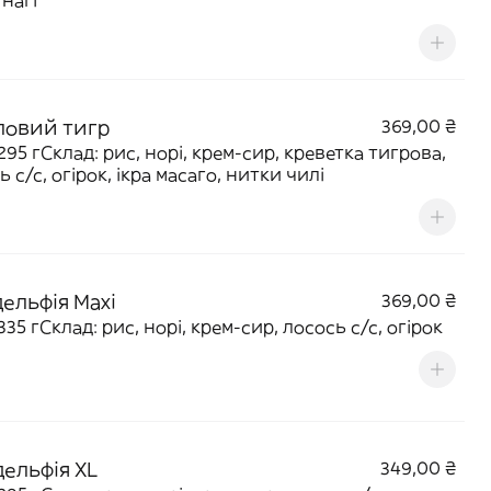
Унагі
ловий тигр
369,00 ₴
 295 гСклад: рис, норі, крем-сир, креветка тигрова,
 с/с, огірок, ікра масаго, нитки чилі
дельфія Maxi
369,00 ₴
335 гСклад: рис, норі, крем-сир, лосось с/с, огірок
дельфія XL
349,00 ₴