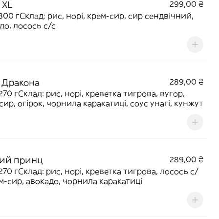
 XL
299,00 ₴
 300 гСклад: рис, норі, крем-сир, сир сендвічний,
до, лосось с/с
т Дракона
289,00 ₴
 270 гСклад: рис, норі, креветка тигрова, вугор,
сир, огірок, чорнила каракатиці, соус унагі, кунжут
ий принц
289,00 ₴
 270 гСклад: рис, норі, креветка тигрова, лосось с/
ем-сир, авокадо, чорнила каракатиці