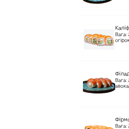
Калі
Вага:
огірок
Філад
Вага: 
авока
Фірм
Вага: 