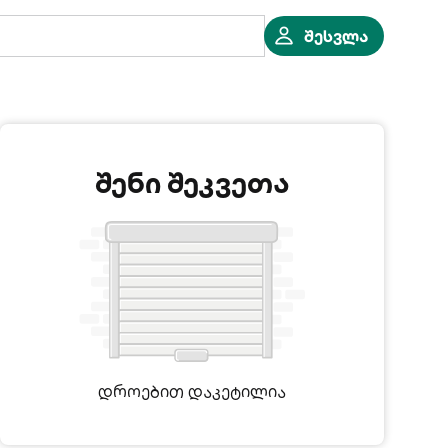
შესვლა
შენი შეკვეთა
დროებით დაკეტილია