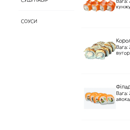
СУШІ НАБІР
Вага: 
кунжу
СОУСИ
Коро
Вага:
вугор
Філа
Вага: 
авока