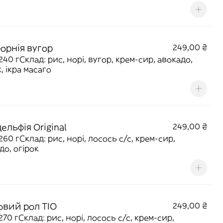
форнія вугор
249,00 ₴
 240 гСклад: рис, норі, вугор, крем-сир, авокадо,
, ікра масаго
ельфія Original
249,00 ₴
260 гСклад: рис, норі, лосось с/с, крем-сир,
до, огірок
овий рол ТІО
249,00 ₴
270 гСклад: рис, норі, лосось с/с, крем-сир,