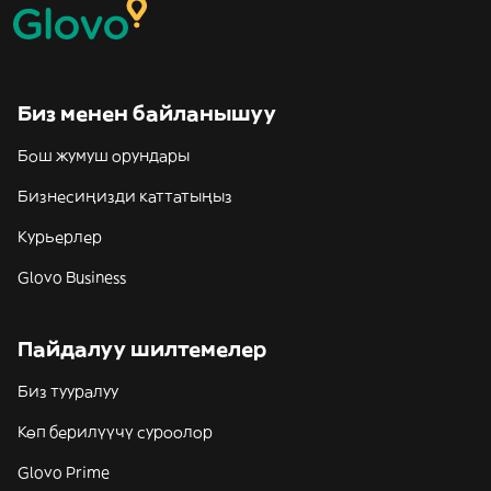
Биз менен байланышуу
Бош жумуш орундары
Бизнесиңизди каттатыңыз
Курьерлер
Glovo Business
Пайдалуу шилтемелер
Биз тууралуу
Көп берилүүчү суроолор
Glovo Prime