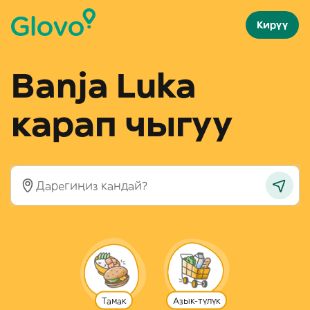
Кирүү
Banja Luka
карап чыгуу
Тамак
Азык-түлүк