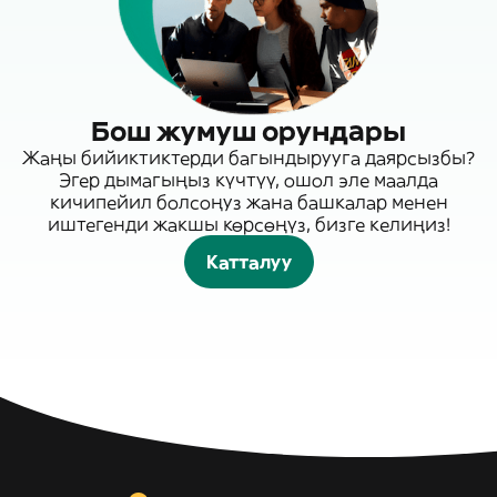
Бош жумуш орундары
Жаңы бийиктиктерди багындырууга даярсызбы?
Эгер дымагыңыз күчтүү, ошол эле маалда
кичипейил болсоңуз жана башкалар менен
иштегенди жакшы көрсөңүз, бизге келиңиз!
Катталуу