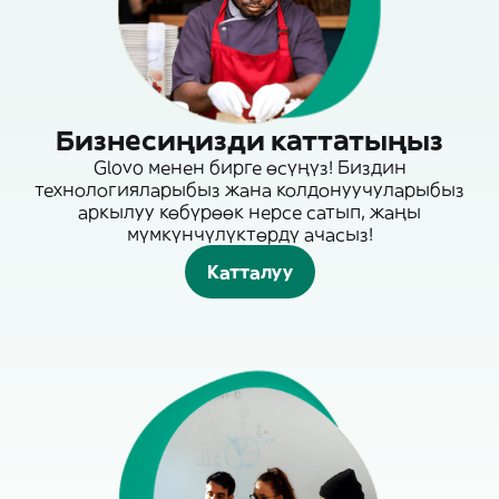
Бизнесиңизди каттатыңыз
Glovo менен бирге өсүңүз! Биздин
технологияларыбыз жана колдонуучуларыбыз
аркылуу көбүрөөк нерсе сатып, жаңы
мүмкүнчүлүктөрдү ачасыз!
Катталуу