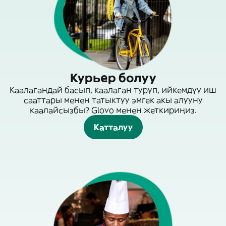
Курьер болуу
Каалагандай басып, каалаган туруп, ийкемдүү иш
сааттары менен татыктуу эмгек акы алууну
каалайсызбы? Glovo менен жеткириңиз.
Катталуу