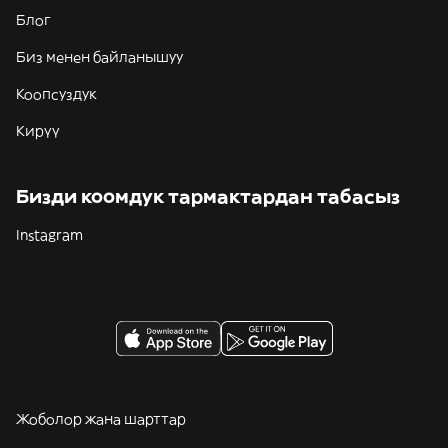
Блог
Биз менен байланышуу
Коопсуздук
Кирүү
Бизди коомдук тармактардан табасыз
Instagram
Жоболор жана шарттар