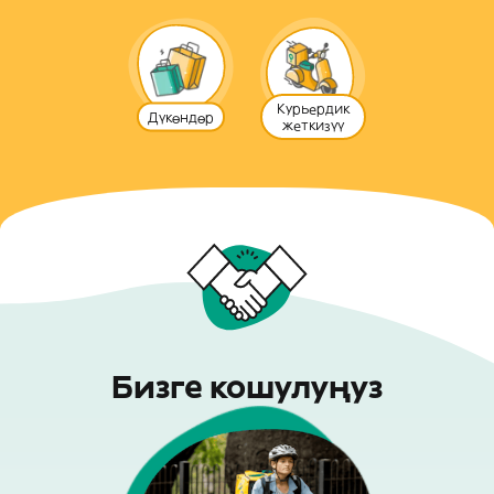
Курьердик
Дүкөндөр
жеткизүү
Бизге кошулуңуз