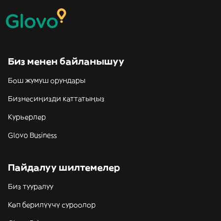
Биз менен байланышуу
Бош жумуш орундары
Бизнесиңизди каттатыңыз
Курьерлер
Glovo Business
Пайдалуу шилтемелер
Биз тууралуу
Көп берилүүчү суроолор