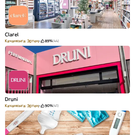
Clarel
Качанкыга: Эртең
89%
(44)
Druni
Качанкыга: Эртең
90%
(41)