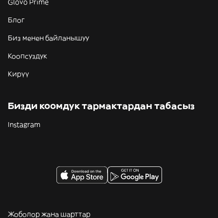
Glovo Prime
Блог
Биз менен байланышуу
Коопсуздук
Кирүү
Бизди коомдук тармактардан табасыз
Instagram
Жоболор жана шарттар