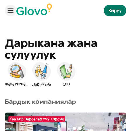
Кирүү
Дарыкана жана
сулуулук
Жеке гигиена
Дарыкана
CBD
Бардык компаниялар
Кээ бир нерселер үчүн промо