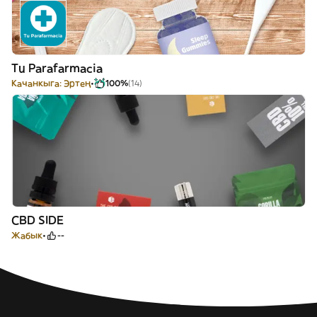
Tu Parafarmacia
Качанкыга: Эртең
100%
(14)
CBD SIDE
Жабык
--