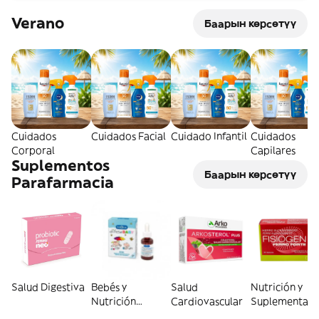
Verano
Баарын көрсөтүү
Cuidados
Cuidados Facial
Cuidado Infantil
Cuidados
Corporal
Capilares
Suplementos
Баарын көрсөтүү
Parafarmacia
Salud Digestiva
Bebés y
Salud
Nutrición y
Nutrición
Cardiovascular
Suplementaci
Infantil
General