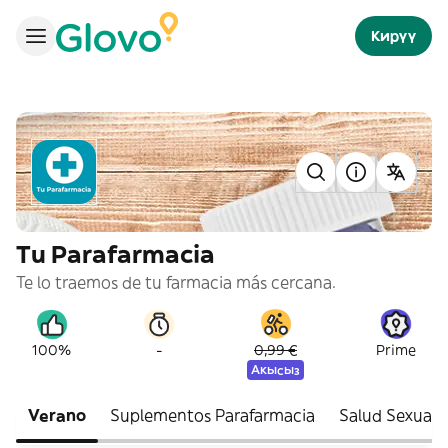
Кирүү
Tu Parafarmacia
Te lo traemos de tu farmacia más cercana.
-
100%
0,99 €
Prime
Акысыз
Verano
Suplementos Parafarmacia
Salud Sexual