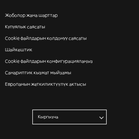
Жоболор жана шарттар
Купуялык саясаты
Cookie файлдарын колдонуу саясаты
Шайкештик
Cookie файлдарын конфигурациялаңыз
Санариптик кызмат мыйзамы
Европанын жеткиликтүүлүк актысы