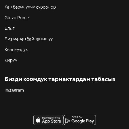
Көп берилүүчү суроолор
Glovo Prime
Блог
Биз менен байланышуу
Коопсуздук
Кирүү
Бизди коомдук тармактардан табасыз
Instagram