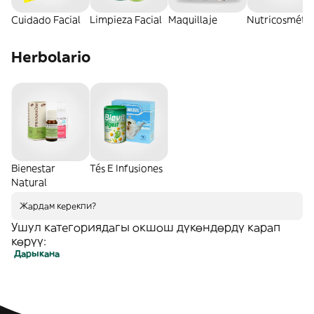
Cuidado Facial
Limpieza Facial
Maquillaje
Nutricosmétic
Herbolario
Bienestar
Tés E Infusiones
Natural
Жардам керекпи?
Ушул категориядагы окшош дүкөндөрдү карап
көрүү:
Дарыкана