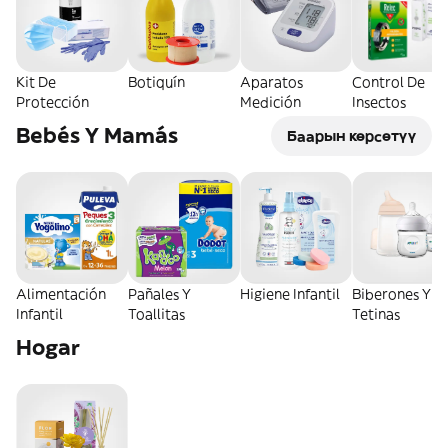
Kit De
Botiquín
Aparatos
Control De
Protección
Medición
Insectos
Bebés Y Mamás
Баарын көрсөтүү
Alimentación
Pañales Y
Higiene Infantil
Biberones Y
Infantil
Toallitas
Tetinas
Hogar