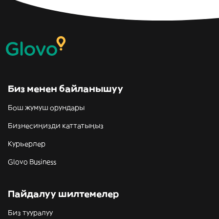
Биз менен байланышуу
Бош жумуш орундары
Бизнесиңизди каттатыңыз
Курьерлер
Glovo Business
Пайдалуу шилтемелер
Биз тууралуу