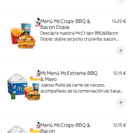
copos de patata. ¡Sabor irresistible!
Menú McCrispy BBQ &
13,20 €
Bacon Doble
Descubre nuestra McCrispy BBQ&Bacon
Doble: doble de pollo crujiente, bacon,
cheddar, cebolla fresca y salsa BBQ-
mayonesa en pan de harina de trigo con
copos de patata. ¡Sabor irresistible!
McMenú McExtreme BBQ
12,15 €
& Mayo
Jugoso filete de carne de vacuno,
acompañado de la combinación de Salsa
Western BBQ con mayonesa, cebolla crispy,
doble de cheddar, lechuga fresca y tiras de
bacon, todo ello envuelto en un irresistible
pan con bites de bacon.
Menú McCrispy BBQ &
12,15 €
Bacon