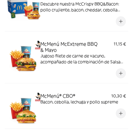
Descubre nuestra McCrispy BBQ&Bacon:
pollo crujiente, bacon, cheddar, cebolla
fresca y salsa BBQ-mayonesa en pan de
harina de trigo con copos de patata. ¡Sabor
irresistible!
McMenú McExtreme BBQ
11,15 €
& Mayo
Jugoso filete de carne de vacuno,
acompañado de la combinación de Salsa
Western BBQ con mayonesa, cebolla crispy,
doble de cheddar, lechuga fresca y tiras de
bacon, todo ello envuelto en un irresistible
pan con bites de bacon.
McMenú® CBO®
10,30 €
Bacon, cebolla, lechuga y pollo supreme