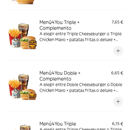
Menú4You Triple +
7,65 €
Complemento
A elegir entre Triple Cheeseburger o Triple
Chicken Mayo + patatas fritas o deluxe +
bebida mediana. ¡Puedes añadir un
complemento adicional!
Menú4You Doble +
6,65 €
Complemento
A elegir entre Doble Cheeseburger o Doble
Chicken Mayo + patatas fritas o deluxe +
bebida mediana. ¡Puedes añadir un
complemento adicional!
Menú4You Triple
6,15 €
A elegir entre Triple Cheeseburger o Triple