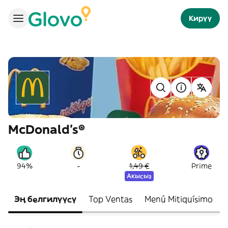
Кирүү
McDonald's®
-
94%
1,49 €
Prime
Акысыз
Эң белгилүүсү
Top Ventas
Menú Mitiquísimo