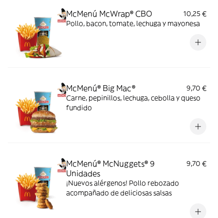
McMenú McWrap® CBO
10,25 €
Pollo, bacon, tomate, lechuga y mayonesa
McMenú® Big Mac®
9,70 €
Carne, pepinillos, lechuga, cebolla y queso
fundido
McMenú® McNuggets® 9
9,70 €
Unidades
¡Nuevos alérgenos! Pollo rebozado
acompañado de deliciosas salsas