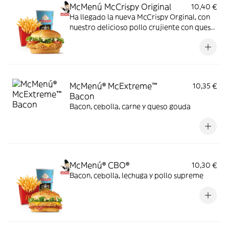
McMenú McCrispy Original
10,40 €
Ha llegado la nueva McCrispy Orginal, con
nuestro delicioso pollo crujiente con queso
cheddar, acompañada de la exquisita salsa
original, crujiente lechuga y tomate fresco.
McMenú® McExtreme™
10,35 €
Bacon
Bacon, cebolla, carne y queso gouda
McMenú® CBO®
10,30 €
Bacon, cebolla, lechuga y pollo supreme