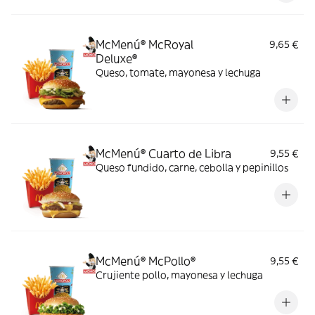
McMenú® McRoyal
9,65 €
Deluxe®
Queso, tomate, mayonesa y lechuga
McMenú® Cuarto de Libra
9,55 €
Queso fundido, carne, cebolla y pepinillos
McMenú® McPollo®
9,55 €
Crujiente pollo, mayonesa y lechuga