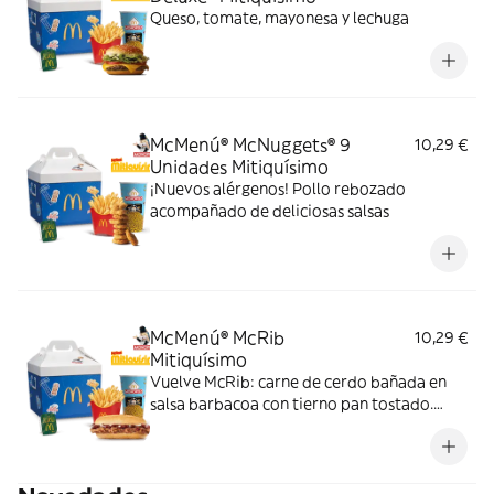
Queso, tomate, mayonesa y lechuga
McMenú® McNuggets® 9
10,29 €
Unidades Mitiquísimo
¡Nuevos alérgenos! Pollo rebozado
acompañado de deliciosas salsas
McMenú® McRib
10,29 €
Mitiquísimo
Vuelve McRib: carne de cerdo bañada en
salsa barbacoa con tierno pan tostado.
Elígela en tu McMenú mitiquísimo por
tiempo limitado