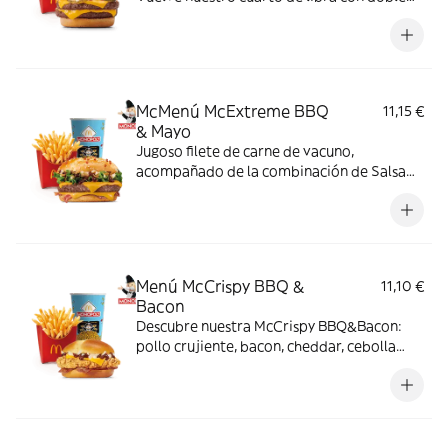
de su jugosa carne 100% vacuno, queso
cheddar, pepinillo, cebolla en tiras, kétchup
y mostaza.
McMenú McExtreme BBQ
11,15 €
& Mayo
Jugoso filete de carne de vacuno,
acompañado de la combinación de Salsa
Western BBQ con mayonesa, cebolla crispy,
doble de cheddar, lechuga fresca y tiras de
bacon, todo ello envuelto en un irresistible
pan con bites de bacon.
Menú McCrispy BBQ &
11,10 €
Bacon
Descubre nuestra McCrispy BBQ&Bacon:
pollo crujiente, bacon, cheddar, cebolla
fresca y salsa BBQ-mayonesa en pan de
harina de trigo con copos de patata. ¡Sabor
irresistible!