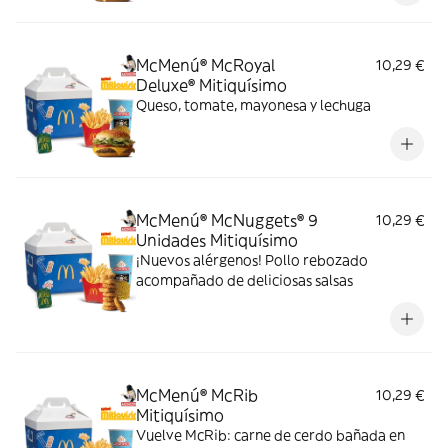
McMenú® McRoyal
10,29 €
Deluxe® Mitiquísimo
Queso, tomate, mayonesa y lechuga
McMenú® McNuggets® 9
10,29 €
Unidades Mitiquísimo
¡Nuevos alérgenos! Pollo rebozado
acompañado de deliciosas salsas
McMenú® McRib
10,29 €
Mitiquísimo
Vuelve McRib: carne de cerdo bañada en