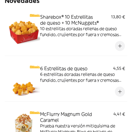
Novedades
Sharebox® 10 Estrellitas
13,80 €
de queso + 10 McNuggets®
10 estrellitas doradas rellenas de queso
fundido, crujientes por fuera y cremosas
por dentro y 10 McNuggets con 3 salsas a
elegir. Pídelas por tiempo limitado
6 Estrellitas de queso
4,55 €
6 estrellitas doradas rellenas de queso
fundido, crujientes por fuera y cremosas
por dentro. Pídelas con tu McMenú
mitiquísimo o agrégalas a tu pedido por
tiempo limitado.
McFlurry Magnum Gold
4,41 €
Caramel
Prueba nuestra versión mitiquísima de
McFlurry Magnum: Base de helado de