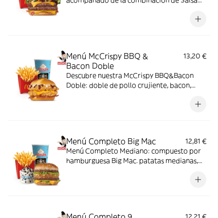
acompañado de la combinación de Salsa
Western BBQ con mayonesa, cebolla crispy,
doble de cheddar, lechuga fresca y tiras de
bacon, todo ello envuelto en un irresistible
pan con bites de bacon.
Menú McCrispy BBQ &
13,20 €
Bacon Doble
Descubre nuestra McCrispy BBQ&Bacon
Doble: doble de pollo crujiente, bacon,
cheddar, cebolla fresca y salsa BBQ-
mayonesa en pan de harina de trigo con
copos de patata. ¡Sabor irresistible!
Menú Completo Big Mac
12,81 €
Menú Completo Mediano: compuesto por
hamburguesa Big Mac. patatas medianas,
bebida mediana y mini McFlurry.
Menú Completo 9
12,21 €