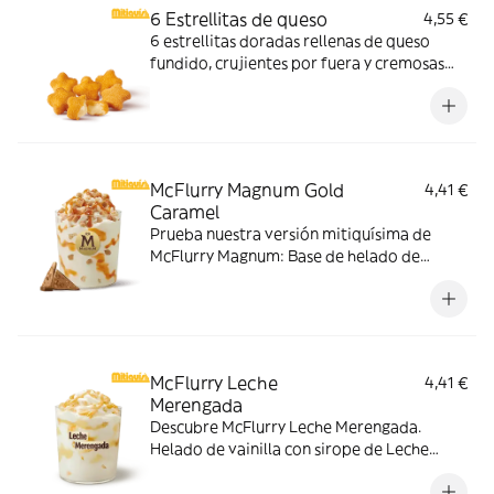
6 Estrellitas de queso
4,55 €
6 estrellitas doradas rellenas de queso
fundido, crujientes por fuera y cremosas
por dentro. Pídelas con tu McMenú
mitiquísimo o agrégalas a tu pedido por
tiempo limitado.
McFlurry Magnum Gold
4,41 €
Caramel
Prueba nuestra versión mitiquísima de
McFlurry Magnum: Base de helado de
vainilla con Magnum Gold Caramel:
Topping triturado de galleta con perlas y
cubos de caramelo con nuestro delicioso
sirope de caramelo
McFlurry Leche
4,41 €
Merengada
Descubre McFlurry Leche Merengada.
Helado de vainilla con sirope de Leche
Meregada y trocitos de barquillo. Pídelo
ahora y no te quedes sin tus mitiquísimos