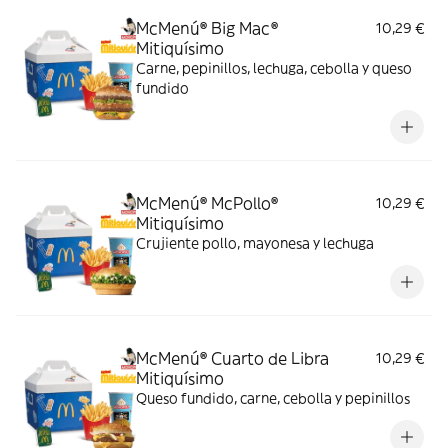
McMenú® Big Mac®
10,29 €
Mitiquísimo
Carne, pepinillos, lechuga, cebolla y queso
fundido
McMenú® McPollo®
10,29 €
Mitiquísimo
Crujiente pollo, mayonesa y lechuga
McMenú® Cuarto de Libra
10,29 €
Mitiquísimo
Queso fundido, carne, cebolla y pepinillos