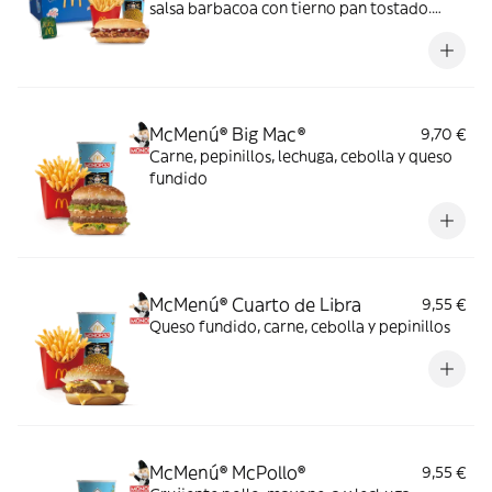
salsa barbacoa con tierno pan tostado.
Elígela en tu McMenú mitiquísimo por
tiempo limitado
McMenú® Big Mac®
9,70 €
Carne, pepinillos, lechuga, cebolla y queso
fundido
McMenú® Cuarto de Libra
9,55 €
Queso fundido, carne, cebolla y pepinillos
McMenú® McPollo®
9,55 €