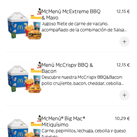
McMenú McExtreme BBQ
12,15 €
& Mayo
Jugoso filete de carne de vacuno,
acompañado de la combinación de Salsa
Western BBQ con mayonesa, cebolla crispy,
doble de cheddar, lechuga fresca y tiras de
bacon, todo ello envuelto en un irresistible
pan con bites de bacon.
Menú McCrispy BBQ &
12,15 €
Bacon
Descubre nuestra McCrispy BBQ&Bacon:
pollo crujiente, bacon, cheddar, cebolla
fresca y salsa BBQ-mayonesa en pan de
harina de trigo con copos de patata. ¡Sabor
irresistible!
McMenú® Big Mac®
10,29 €
Mitiquísimo
Carne, pepinillos, lechuga, cebolla y queso
fundido