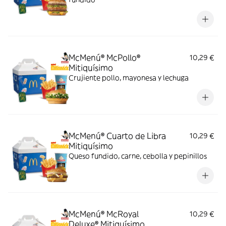
McMenú® McPollo®
10,29 €
Mitiquísimo
Crujiente pollo, mayonesa y lechuga
McMenú® Cuarto de Libra
10,29 €
Mitiquísimo
Queso fundido, carne, cebolla y pepinillos
McMenú® McRoyal
10,29 €
Deluxe® Mitiquísimo