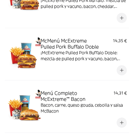
¡McExtreme Pulled Pork Buffalo: mezcla de
pulled pork y vacuno, bacon, cheddar,
cebolla frita y salsa Buffalo. Sabor bestial
en cada bocado!
McMenú McExtreme
14,35 €
Pulled Pork Buffalo Doble
¡McExtreme Pulled Pork Buffalo Doble:
mezcla de pulled pork y vacuno, bacon,
cheddar, cebolla frita y salsa Buffalo. Sabor
bestial en cada bocado!
Menú Completo
14,31 €
McExtreme™ Bacon
Bacon, carne, queso gouda, cebolla y salsa
McBacon