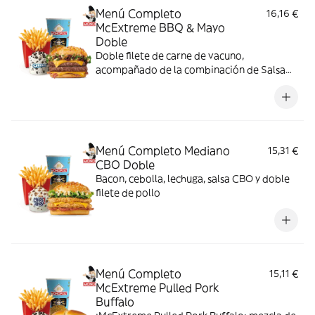
Menú Completo
16,16 €
McExtreme BBQ & Mayo
Doble
Doble filete de carne de vacuno,
acompañado de la combinación de Salsa
Western BBQ con mayonesa, cebolla crispy,
doble de cheddar, lechuga fresca y tiras de
bacon, todo ello envuelto en un irresistible
pan con bites de bacon.
Menú Completo Mediano
15,31 €
CBO Doble
Bacon, cebolla, lechuga, salsa CBO y doble
filete de pollo
Menú Completo
15,11 €
McExtreme Pulled Pork
Buffalo