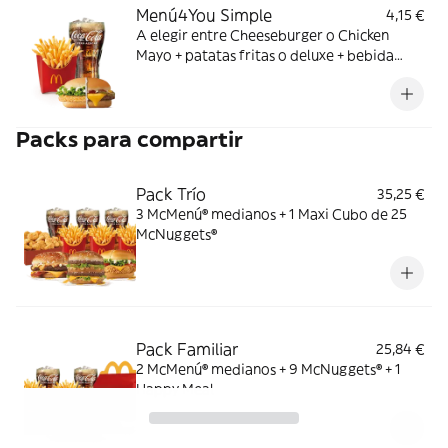
Menú4You Simple
4,15 €
A elegir entre Cheeseburger o Chicken
Mayo + patatas fritas o deluxe + bebida
mediana. ¡Puedes añadir un complemento
adicional!
Packs para compartir
Pack Trío
35,25 €
3 McMenú® medianos + 1 Maxi Cubo de 25
McNuggets®
Pack Familiar
25,84 €
2 McMenú® medianos + 9 McNuggets® + 1
Happy Meal