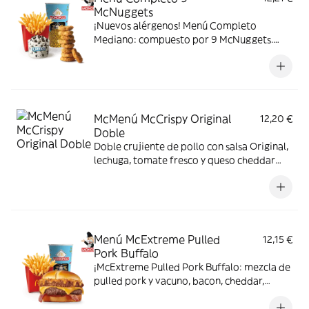
McNuggets
¡Nuevos alérgenos! Menú Completo
Mediano: compuesto por 9 McNuggets.
patatas medianas, bebida mediana y mini
McFlurry.
McMenú McCrispy Original
12,20 €
Doble
Doble crujiente de pollo con salsa Original,
lechuga, tomate fresco y queso cheddar
fundido. Todo ello envuelto en delicioso
pan de patata
Menú McExtreme Pulled
12,15 €
Pork Buffalo
¡McExtreme Pulled Pork Buffalo: mezcla de
pulled pork y vacuno, bacon, cheddar,
cebolla frita y salsa Buffalo. Sabor bestial
en cada bocado!