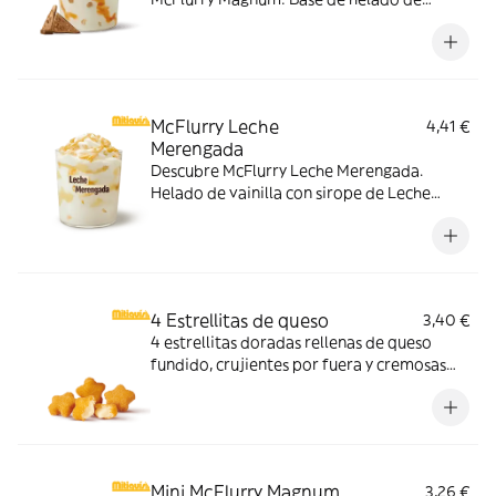
vainilla con Magnum Gold Caramel:
Topping triturado de galleta con perlas y
cubos de caramelo con nuestro delicioso
sirope de caramelo
McFlurry Leche
4,41 €
Merengada
Descubre McFlurry Leche Merengada.
Helado de vainilla con sirope de Leche
Meregada y trocitos de barquillo. Pídelo
ahora y no te quedes sin tus mitiquísimos
sabores de verano.
4 Estrellitas de queso
3,40 €
4 estrellitas doradas rellenas de queso
fundido, crujientes por fuera y cremosas
por dentro. Pídelas con tu McMenú
mitiquísimo o agrégalas a tu pedido por
tiempo limitado.
Mini McFlurry Magnum
3,26 €