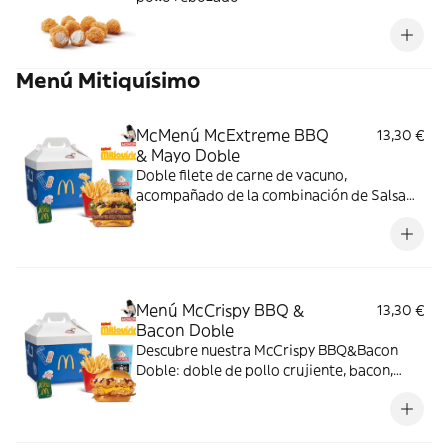
Menú Mitiquísimo
McMenú McExtreme BBQ
13,30 €
& Mayo Doble
Doble filete de carne de vacuno,
acompañado de la combinación de Salsa
Western BBQ con mayonesa, cebolla crispy,
doble de cheddar, lechuga fresca y tiras de
bacon, todo ello envuelto en un irresistible
pan con bites de bacon.
Menú McCrispy BBQ &
13,30 €
Bacon Doble
Descubre nuestra McCrispy BBQ&Bacon
Doble: doble de pollo crujiente, bacon,
cheddar, cebolla fresca y salsa BBQ-
mayonesa en pan de harina de trigo con
copos de patata. ¡Sabor irresistible!