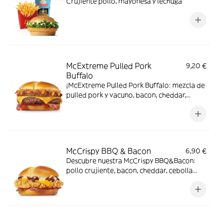
Crujiente pollo, mayonesa y lechuga
McExtreme Pulled Pork
9,20 €
Buffalo
¡McExtreme Pulled Pork Buffalo: mezcla de
pulled pork y vacuno, bacon, cheddar,
cebolla frita y salsa Buffalo. Sabor bestial
en cada bocado!
McCrispy BBQ & Bacon
6,90 €
Descubre nuestra McCrispy BBQ&Bacon:
pollo crujiente, bacon, cheddar, cebolla
fresca y salsa BBQ-mayonesa en pan de
harina de trigo con copos de patata. ¡Sabor
irresistible!