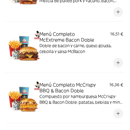
mezcla de pulled pork y vacuno, bacon,
cheddar, cebolla frita y salsa Buffalo. Sabor
bestial en cada bocado!
Menú Completo
16,51 €
McExtreme Bacon Doble
Doble de bacon y carne, queso gouda,
cebolla y salsa McBacon
Menú Completo McCrispy
16,36 €
BBQ & Bacon Doble
Compuesto por hamburguesa McCrispy
BBQ & Bacon Doble. patatas, bebida y mini
McFlurry