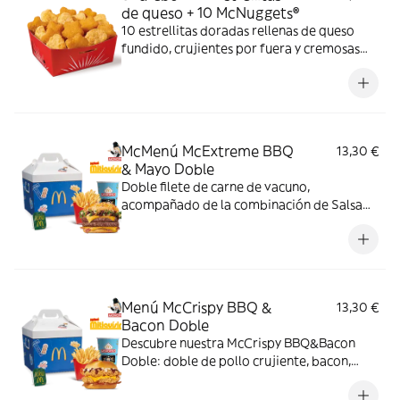
de queso + 10 McNuggets®
10 estrellitas doradas rellenas de queso
fundido, crujientes por fuera y cremosas
por dentro y 10 McNuggets con 3 salsas a
elegir. Pídelas por tiempo limitado
McMenú McExtreme BBQ
13,30 €
& Mayo Doble
Doble filete de carne de vacuno,
acompañado de la combinación de Salsa
Western BBQ con mayonesa, cebolla crispy,
doble de cheddar, lechuga fresca y tiras de
bacon, todo ello envuelto en un irresistible
pan con bites de bacon.
Menú McCrispy BBQ &
13,30 €
Bacon Doble
Descubre nuestra McCrispy BBQ&Bacon
Doble: doble de pollo crujiente, bacon,
cheddar, cebolla fresca y salsa BBQ-
mayonesa en pan de harina de trigo con