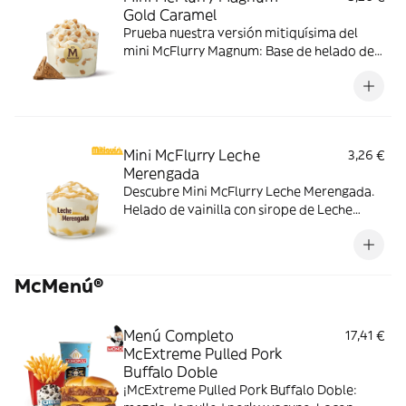
Gold Caramel
Prueba nuestra versión mitiquísima del
mini McFlurry Magnum: Base de helado de
vainilla con Magnum Gold Caramel:
Topping triturado de galleta con perlas y
cubos de caramelo.
Mini McFlurry Leche
3,26 €
Merengada
Descubre Mini McFlurry Leche Merengada.
Helado de vainilla con sirope de Leche
Meregada . Pídelo ahora y no te quedes sin
tus mitiquísimos sabores de verano.
McMenú®
Menú Completo
17,41 €
McExtreme Pulled Pork
Buffalo Doble
¡McExtreme Pulled Pork Buffalo Doble: