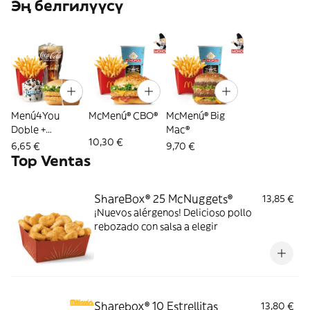
Эң белгилүүсү
Menú4You
McMenú® CBO®
McMenú® Big
Doble +
Mac®
10,30 €
Complemento
6,65 €
9,70 €
Top Ventas
ShareBox® 25 McNuggets®
13,85 €
¡Nuevos alérgenos! Delicioso pollo
rebozado con salsa a elegir
Sharebox® 10 Estrellitas
13,80 €