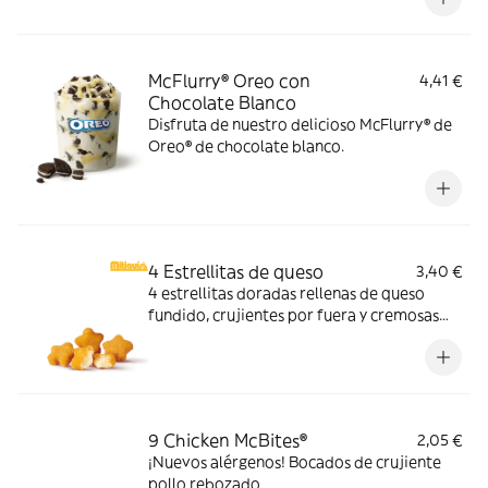
sabores de verano.
McFlurry® Oreo con
4,41 €
Chocolate Blanco
Disfruta de nuestro delicioso McFlurry® de
Oreo® de chocolate blanco.
4 Estrellitas de queso
3,40 €
4 estrellitas doradas rellenas de queso
fundido, crujientes por fuera y cremosas
por dentro. Pídelas con tu McMenú
mitiquísimo o agrégalas a tu pedido por
tiempo limitado.
9 Chicken McBites®
2,05 €
¡Nuevos alérgenos! Bocados de crujiente
pollo rebozado