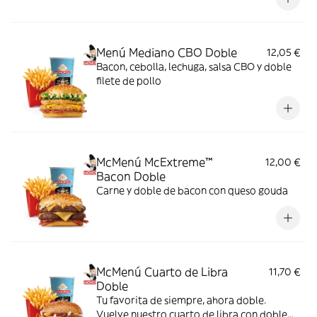
Menú Mediano CBO Doble
12,05 €
Bacon, cebolla, lechuga, salsa CBO y doble
filete de pollo
McMenú McExtreme™
12,00 €
Bacon Doble
Carne y doble de bacon con queso gouda
McMenú Cuarto de Libra
11,70 €
Doble
Tu favorita de siempre, ahora doble.
Vuelve nuestro cuarto de libra con doble