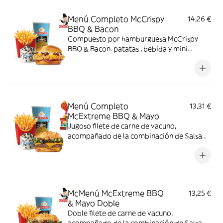
Menú Completo McCrispy
14,26 €
BBQ & Bacon
Compuesto por hamburguesa McCrispy
BBQ & Bacon. patatas , bebida y mini
McFlurry
Menú Completo
13,31 €
McExtreme BBQ & Mayo
Jugoso filete de carne de vacuno,
acompañado de la combinación de Salsa
Western BBQ con mayonesa, cebolla crispy,
doble de cheddar, lechuga fresca y tiras de
bacon, todo ello envuelto en un irresistible
pan con bites de bacon.
McMenú McExtreme BBQ
13,25 €
& Mayo Doble
Doble filete de carne de vacuno,