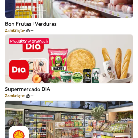
Bon Frutas I Verduras
Zamknięte
--
Produkty w promocji
Supermercado DIA
Zamknięte
--