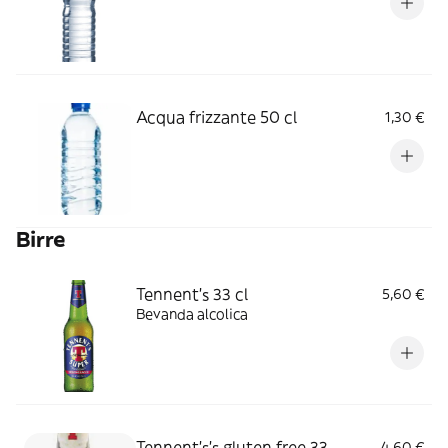
Acqua frizzante 50 cl
1,30 €
Birre
Tennent's 33 cl
5,60 €
Bevanda alcolica
Tennent's's gluten free 33
4,60 €