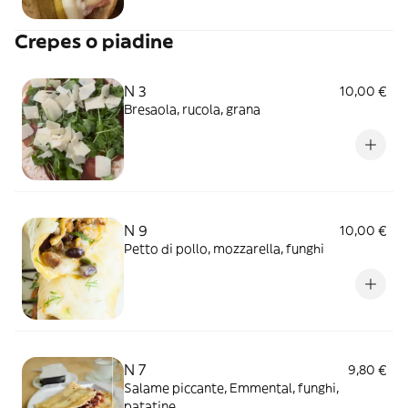
Crepes o piadine
N 3
10,00 €
Bresaola, rucola, grana
N 9
10,00 €
Petto di pollo, mozzarella, funghi
N 7
9,80 €
Salame piccante, Emmental, funghi,
patatine