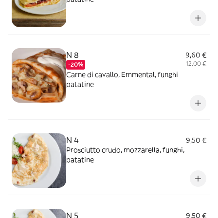
N 8
9,60 €
12,00 €
-20%
Carne di cavallo, Emmental, funghi
patatine
N 4
9,50 €
Prosciutto crudo, mozzarella, funghi,
patatine
N 5
9,50 €