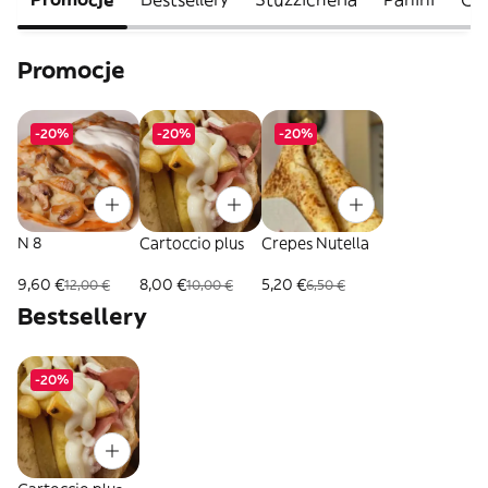
Promocje
-20%
-20%
-20%
N 8
Cartoccio plus
Crepes Nutella
9,60 €
8,00 €
5,20 €
12,00 €
10,00 €
6,50 €
Bestsellery
-20%