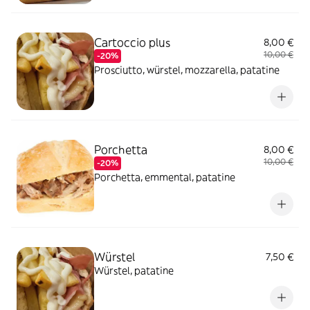
Cartoccio plus
8,00 €
10,00 €
-20%
Prosciutto, würstel, mozzarella, patatine
Porchetta
8,00 €
10,00 €
-20%
Porchetta, emmental, patatine
Würstel
7,50 €
Würstel, patatine