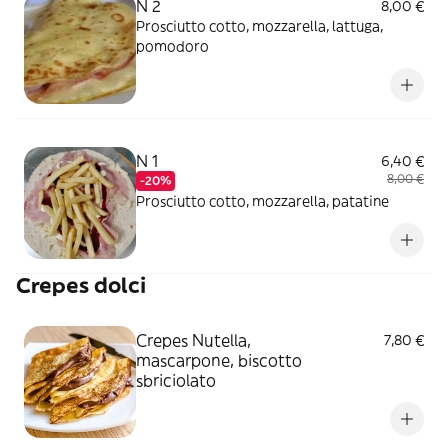
N 2
8,00 €
Prosciutto cotto, mozzarella, lattuga,
pomodoro
N 1
6,40 €
8,00 €
-20%
Prosciutto cotto, mozzarella, patatine
Crepes dolci
Crepes Nutella,
7,80 €
mascarpone, biscotto
sbriciolato