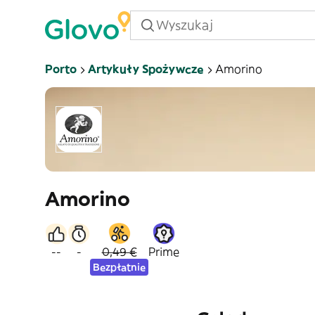
Porto
Artykuły Spożywcze
Amorino
Amorino
--
-
0,49 €
Prime
Bezpłatnie