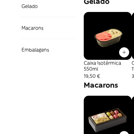
Gelado
Gelado
Macarons
Embalagens
Caixa Isotérmica
C
550ml
19,50 €
Macarons