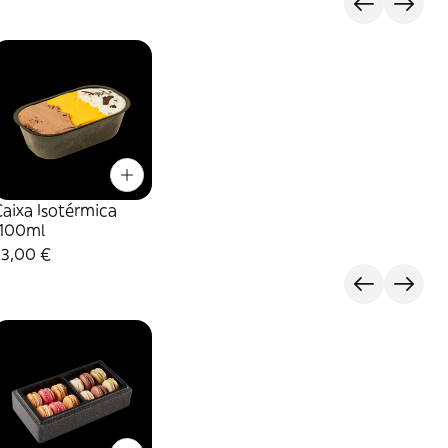
aixa Isotérmica
1100ml
33,00 €