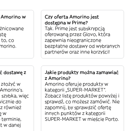
 Amorino w
Czy oferta Amorino jest
dostępna w Prime?
óżnicowane
Tak. Prime jest subskrypcją
stę
oferowaną przez Glovo, która
 to, co
zapewnia nieograniczone
morino.
bezpłatne dostawy od wybranych
partnerów oraz inne korzyści!
ć dostawę z
Jakie produkty można zamawiać
z Amorino?
 złożyć w
Amorino oferuje produkty w
Amorino’s.
kategorii „SUPER-MARKET”.
 szybka, więc
Zobacz listę produktów powyżej i
icznie do
sprawdź, co możesz zamówić. Nie
sz również
zapomnij, by sprawdzić ofertę
ę w
innych punktów z kategorii
 terminie,
SUPER-MARKET w mieście Porto.
st w danej