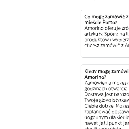
Co mogę zamówić z
mieście Porto?
Amorino oferuje zr
artykuły. Spójrz na li
produktów i wybierz
chcesz zamówić z A
Kiedy mogę zamówi
Amorino?
Zamówienia możesz
godzinach otwarcia 
Dostawa jest bardzo
Twoje glovo błyskaw
Ciebie dotrze! Może
zaplanować dostaw
dogodnym dla siebie
nawet jeśli punkt je
chwili zamknięty.