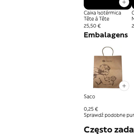
Caixa Isotérmica
C
Tête à Tête
25,50 €
Embalagens
Saco
0,25 €
Sprawdź podobne punk
Często zad