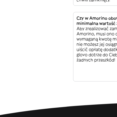
Czy w Amorino obo
minimalna wartość
Aby zrealizować za
Amorino, musi ono 
wymaganą kwotę min
nie możesz jej osiąg
uiścić opłatę dodat
glovo dotrze do Cie
żadnych przeszkód!