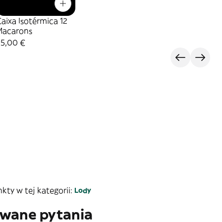
aixa Isotérmica 12
Macarons
25,00 €
ty w tej kategorii:
Lody
awane pytania