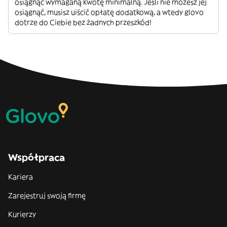
osiągnąć wymaganą kwotę minimalną. Jeśli nie możesz jej
osiągnąć, musisz uiścić opłatę dodatkową, a wtedy glovo
dotrze do Ciebie bez żadnych przeszkód!
Współpraca
Kariera
Zarejestruj swoją firmę
Kurierzy