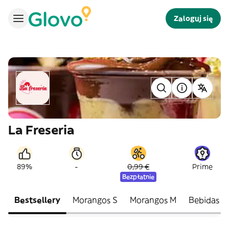
Zaloguj się
La Freseria
-
89%
0,99 €
Prime
Bezpłatnie
Bestsellery
Morangos S
Morangos M
Bebidas