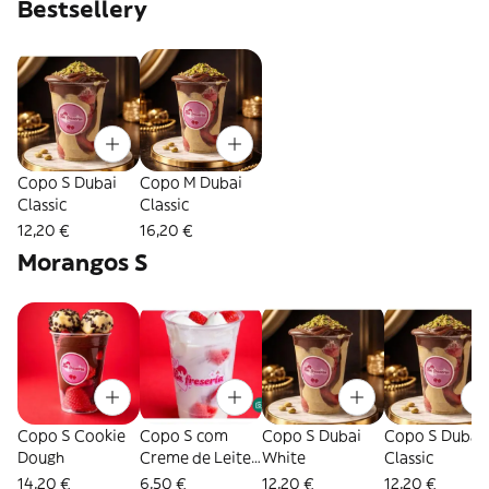
Bestsellery
Copo S Dubai
Copo M Dubai
Classic
Classic
12,20 €
16,20 €
Morangos S
Copo S Cookie
Copo S com
Copo S Dubai
Copo S Dubai
Dough
Creme de Leite
White
Classic
Condensado
14,20 €
6,50 €
12,20 €
12,20 €