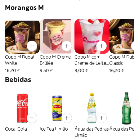
Morangos M
Copo M Dubai
Copo M Creme
Copo M com
Copo M Dubai
White
Brûlée
Creme de Leite
Classic
Condensado
16,20 €
9,50 €
9,00 €
16,20 €
Bebidas
Coca-Cola
Ice Tea Limão
Água das Pedras
Água das Pedr
Limão