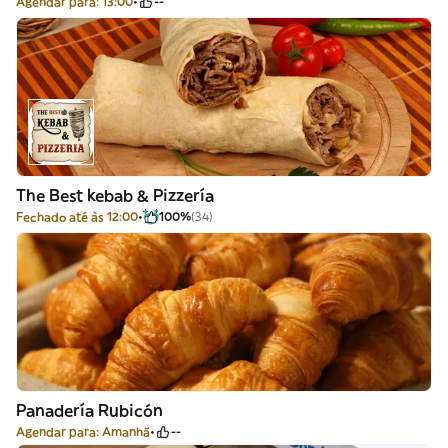
Agendar para: 13:00
--
The Best kebab & Pizzería
Fechado até às 12:00
100%
(34)
Panadería Rubicón
Agendar para: Amanhã
--