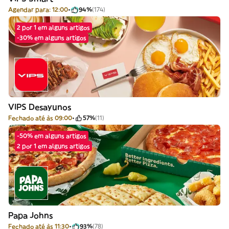
Agendar para: 12:00
94%
(174)
2 por 1 em alguns artigos
-30% em alguns artigos
VIPS Desayunos
Fechado até às 09:00
57%
(11)
-50% em alguns artigos
2 por 1 em alguns artigos
Papa Johns
Fechado até às 11:30
93%
(78)