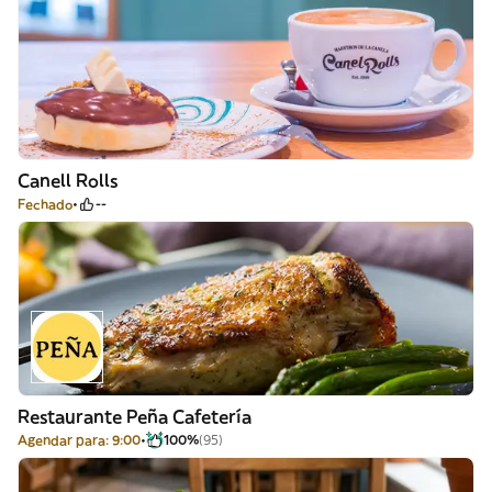
Canell Rolls
Fechado
--
Restaurante Peña Cafetería
Agendar para: 9:00
100%
(95)