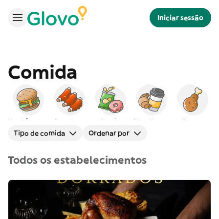
Iniciar sessão
Comida
Hambúrgueres
Americana
Snacks
Peq. almoço
Frango
Tipo de comida
Ordenar por
Todos os estabelecimentos