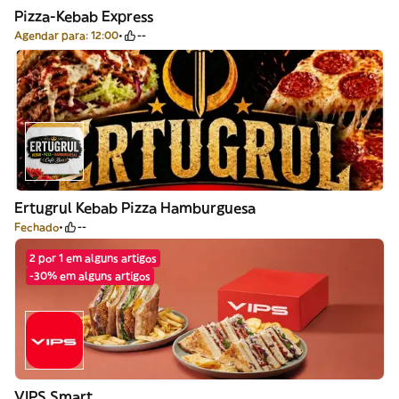
Pizza-Kebab Express
Agendar para: 12:00
--
Ertugrul Kebab Pizza Hamburguesa
Fechado
--
2 por 1 em alguns artigos
-30% em alguns artigos
VIPS Smart