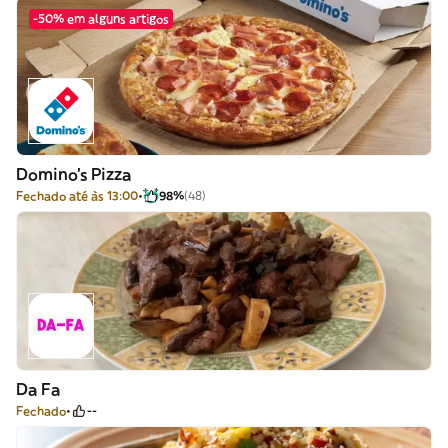
-50% em alguns artigos
Domino's Pizza
Fechado até às 13:00
98%
(48)
Da Fa
Fechado
--