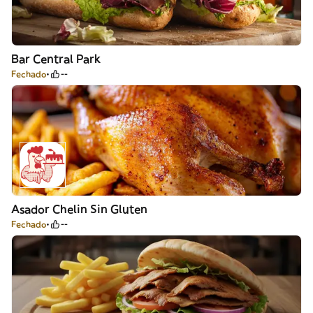
Bar Central Park
Fechado
--
Asador Chelin Sin Gluten
Fechado
--