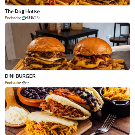
The Dog House
Fechado
95%
(16)
DINI BURGER
Fechado
--