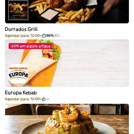
Dorrados Grill
Agendar para: 13:00
96%
(61)
-20% em alguns artigos
Europa Kebab
Agendar para: 12:00
--