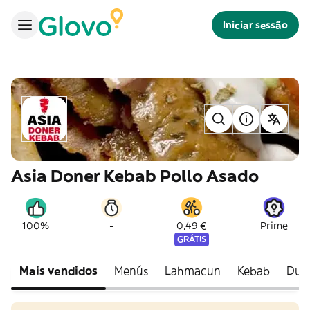
Iniciar sessão
Asia Doner Kebab Pollo Asado
-
100%
0,49 €
Prime
GRÁTIS
Mais vendidos
Menús
Lahmacun
Kebab
Dur