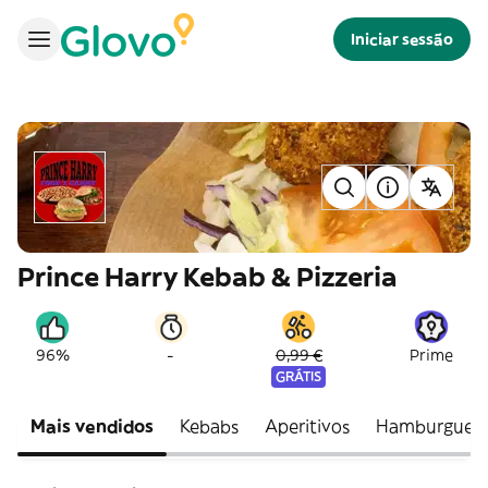
Iniciar sessão
Prince Harry Kebab & Pizzeria
-
96%
0,99 €
Prime
GRÁTIS
Mais vendidos
Kebabs
Aperitivos
Hamburgues