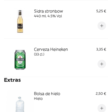
Sidra stronbow
5,25 €
440 ml. 4.5% Vol
Cerveza Heineken
3,35 €
(33 cl.)
Extras
Bolsa de hielo
2,50 €
Hielo