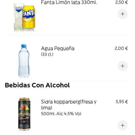
Fanta Limón lata 330ml.
2,50 €
Agua Pequeña
2,00 €
(33 cl.)
Bebidas Con Alcohol
Sidra kopparberg(fresa y
5,95 €
lima)
500ml. Alc 4.5% Vol