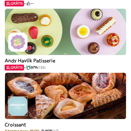
GRÁTIS
--
Andy Havlík Patisserie
GRÁTIS
97%
(136)
Croissant
Agendar para: 19:00
90%
(47)