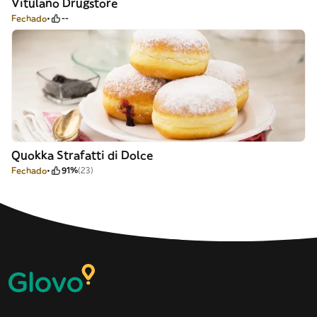
Vitulano Drugstore
Fechado
--
Quokka Strafatti di Dolce
Fechado
91%
(23)