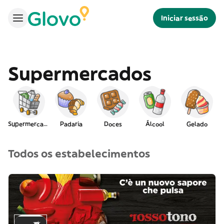
Iniciar sessão
Supermercados
Supermercado
Padaria
Doces
Álcool
Gelado
I
Todos os estabelecimentos