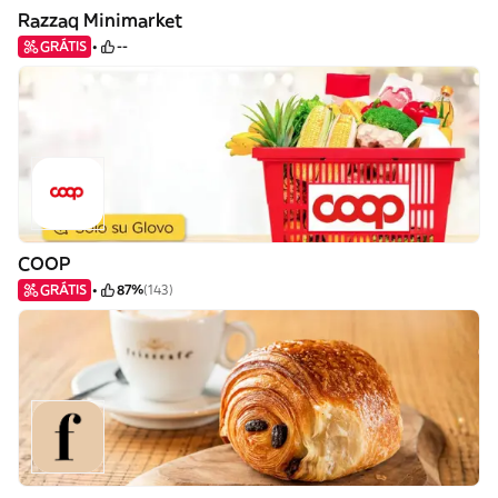
Razzaq Minimarket
GRÁTIS
--
COOP
GRÁTIS
87%
(143)