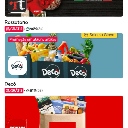
Rossotono
GRÁTIS
96%
(24)
Promoção em alguns artigos
Decò
GRÁTIS
91%
(53)