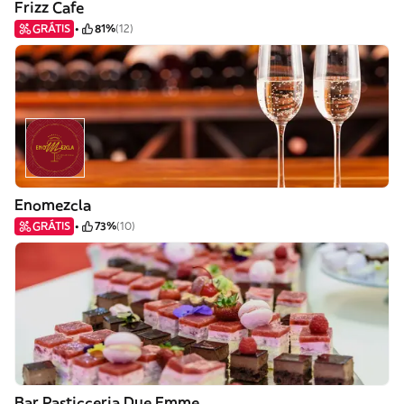
Frizz Cafe
GRÁTIS
81%
(12)
Enomezcla
GRÁTIS
73%
(10)
Bar Pasticceria Due Emme