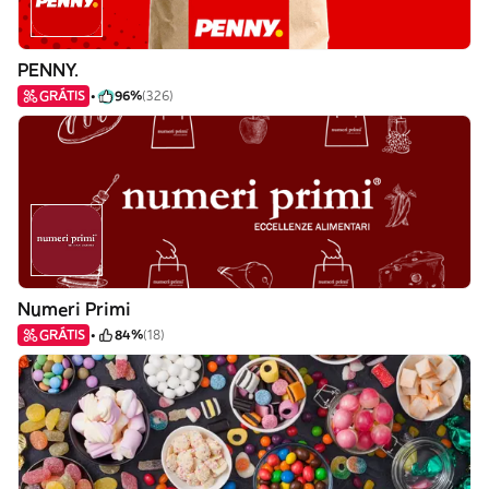
PENNY.
GRÁTIS
96%
(326)
Numeri Primi
GRÁTIS
84%
(18)