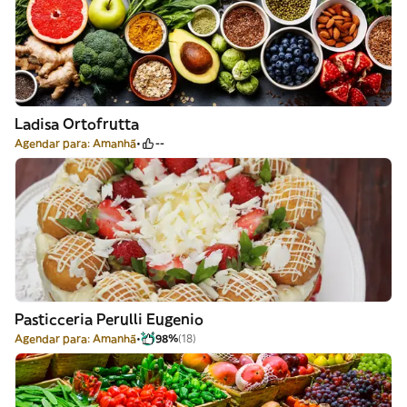
Ladisa Ortofrutta
Agendar para: Amanhã
--
Pasticceria Perulli Eugenio
Agendar para: Amanhã
98%
(18)