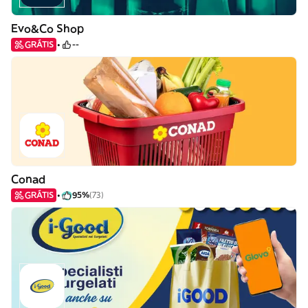
Evo&Co Shop
GRÁTIS
--
Conad
GRÁTIS
95%
(73)