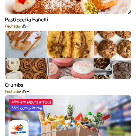
Pasticceria Fanelli
Fechado
--
Crumbs
Fechado
--
-45% em alguns artigos
-55% com o Prime