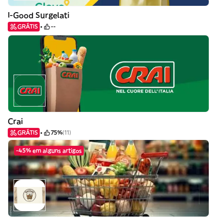
I-Good Surgelati
GRÁTIS
--
Crai
GRÁTIS
75%
(11)
-45% em alguns artigos