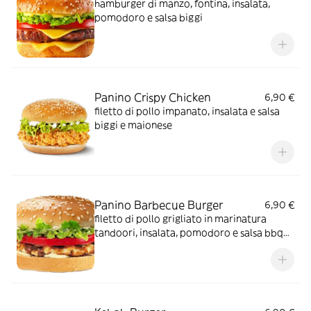
hamburger di manzo, fontina, insalata,
pomodoro e salsa biggi
Panino Crispy Chicken
6,90 €
filetto di pollo impanato, insalata e salsa
biggi e maionese
Panino Barbecue Burger
6,90 €
filetto di pollo grigliato in marinatura
tandoori, insalata, pomodoro e salsa bbq
biggi e maionese