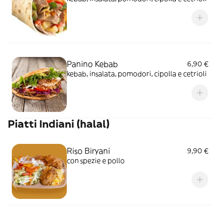
Panino Kebab
6,90 €
kebab, insalata, pomodori, cipolla e cetrioli
Piatti Indiani (halal)
Riso Biryani
9,90 €
con spezie e pollo