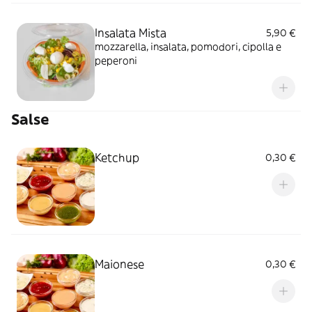
Insalata Mista
5,90 €
mozzarella, insalata, pomodori, cipolla e
peperoni
Salse
Ketchup
0,30 €
Maionese
0,30 €