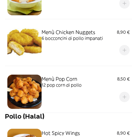
Menù Chicken Nuggets
8,90 €
6 bocconcini di pollo impanati
Menù Pop Corn
8,50 €
12 pop corn di pollo
Pollo (Halal)
Hot Spicy Wings
8,90 €