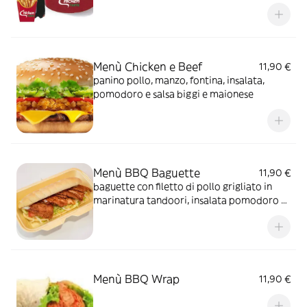
Menù Chicken e Beef
11,90 €
panino pollo, manzo, fontina, insalata,
pomodoro e salsa biggi e maionese
Menù BBQ Baguette
11,90 €
baguette con filetto di pollo grigliato in
marinatura tandoori, insalata pomodoro e
salsa bbq biggi e maionese
Menù BBQ Wrap
11,90 €