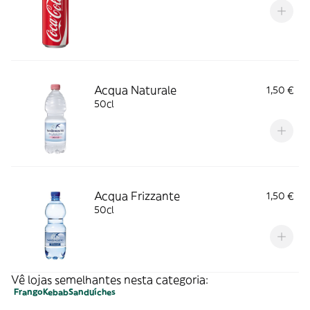
Acqua Naturale
1,50 €
50cl
Acqua Frizzante
1,50 €
50cl
Vê lojas semelhantes nesta categoria:
Frango
Kebab
Sanduíches