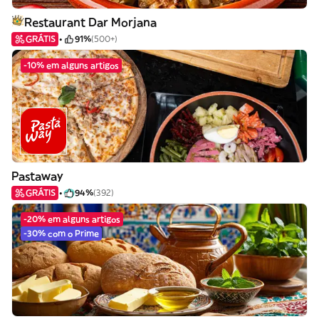
Restaurant Dar Morjana
GRÁTIS
91%
(500+)
-10% em alguns artigos
Pastaway
GRÁTIS
94%
(392)
-20% em alguns artigos
-30% com o Prime