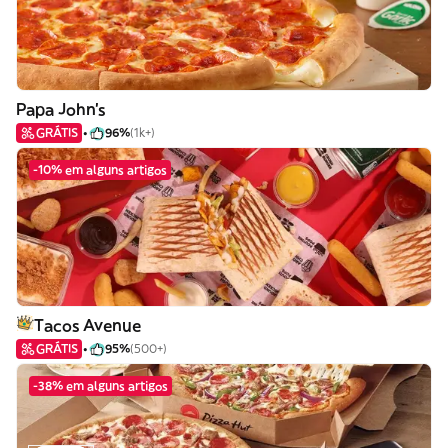
Papa John's
GRÁTIS
96%
(1k+)
-10% em alguns artigos
Tacos Avenue
GRÁTIS
95%
(500+)
-38% em alguns artigos