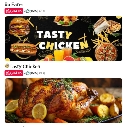
Ba Fares
GRÁTIS
96%
(379)
Tasty Chicken
GRÁTIS
96%
(393)