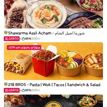
Shawarma Assil Acham - شورما اصيل الشام
GRÁTIS
95%
(500+)
-20% em alguns artigos
218 BROS - Pasta | Wok | Tacos | Sandwich & Salad
GRÁTIS
95%
(500+)