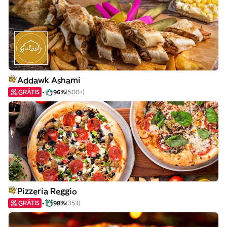
Addawk Ashami
GRÁTIS
96%
(500+)
Pizzeria Reggio
GRÁTIS
98%
(353)