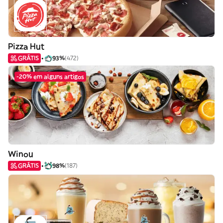
Pizza Hut
GRÁTIS
93%
(472)
-20% em alguns artigos
Winou
GRÁTIS
98%
(187)