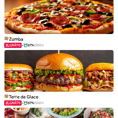
Zumba
GRÁTIS
97%
(500+)
Terre de Glace
GRÁTIS
97%
(500+)