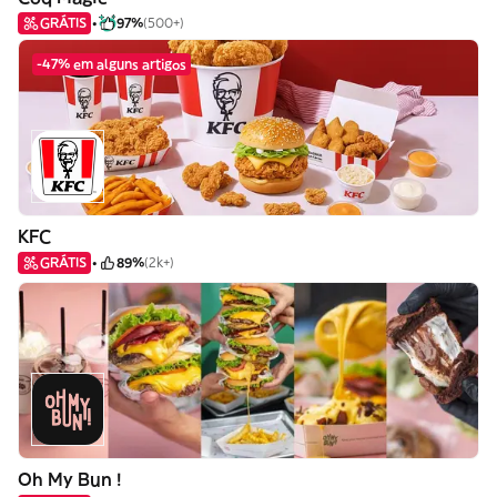
GRÁTIS
97%
(500+)
-47% em alguns artigos
KFC
GRÁTIS
89%
(2k+)
Oh My Bun !