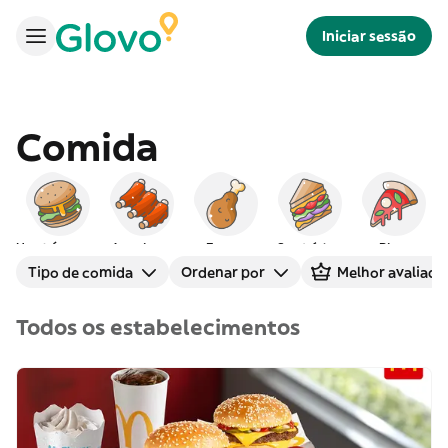
Iniciar sessão
Comida
Hambúrgueres
Americana
Frango
Sanduíches
Pizza
Tipo de comida
Ordenar por
Melhor avaliado
Todos os estabelecimentos