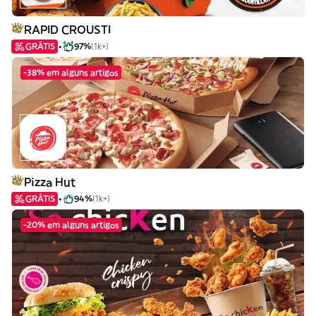
RAPID CROUSTI
GRÁTIS
97%
(1k+)
-38% em alguns artigos
Pizza Hut
GRÁTIS
94%
(1k+)
-20% em alguns artigos