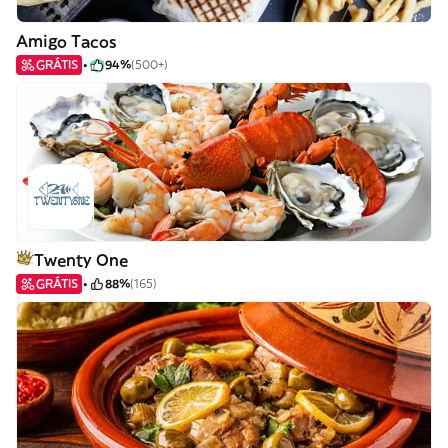
Amigo Tacos
GRÁTIS
94%
(500+)
Twenty One
GRÁTIS
88%
(165)