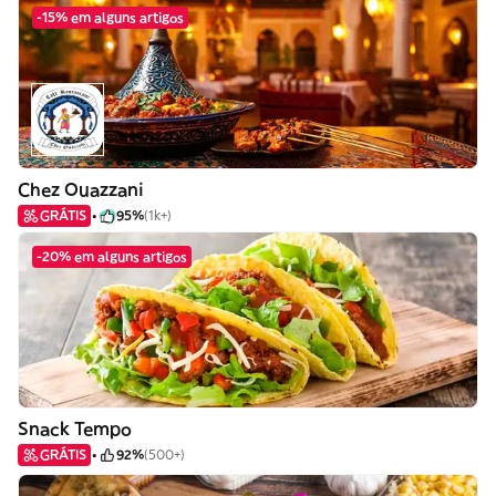
-15% em alguns artigos
Chez Ouazzani
GRÁTIS
95%
(1k+)
-20% em alguns artigos
Snack Tempo
GRÁTIS
92%
(500+)