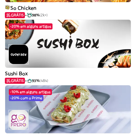
So Chicken
GRÁTIS
98%
(2k+)
-20% em alguns artigos
Sushi Box
GRÁTIS
93%
(484)
-10% em alguns artigos
-20% com o Prime