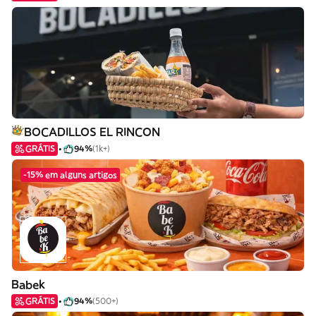
BOCADILLOS EL RINCON
GRÁTIS
94%
(1k+)
-15% em alguns artigos
Babek
GRÁTIS
94%
(500+)