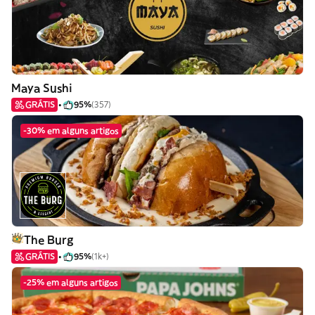
Maya Sushi
GRÁTIS
95%
(357)
-30% em alguns artigos
The Burg
GRÁTIS
95%
(1k+)
-25% em alguns artigos