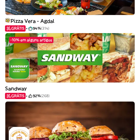
Pizza Vera - Agdal
GRÁTIS
94%
(314)
-10% em alguns artigos
Sandway
GRÁTIS
92%
(268)