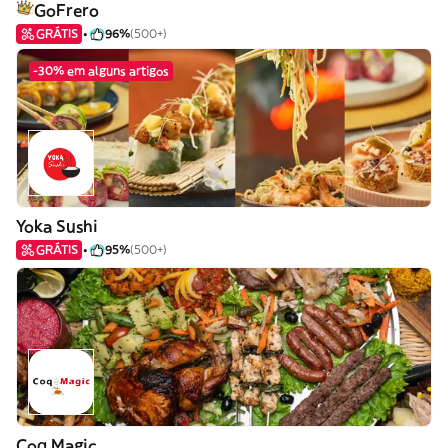
GoFrero
GRÁTIS
96%
(500+)
-30% em alguns artigos
Yoka Sushi
GRÁTIS
95%
(500+)
Coq Magic