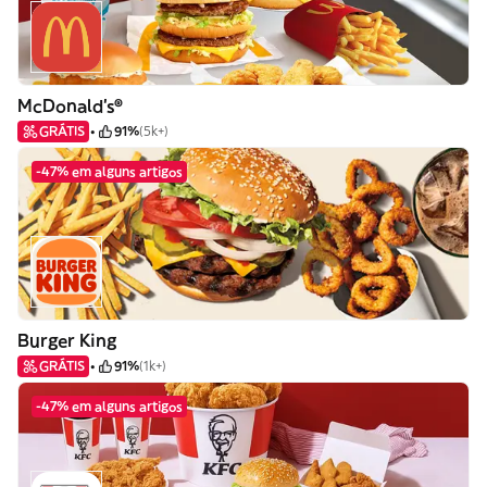
McDonald's®
GRÁTIS
91%
(5k+)
-47% em alguns artigos
Burger King
GRÁTIS
91%
(1k+)
-47% em alguns artigos