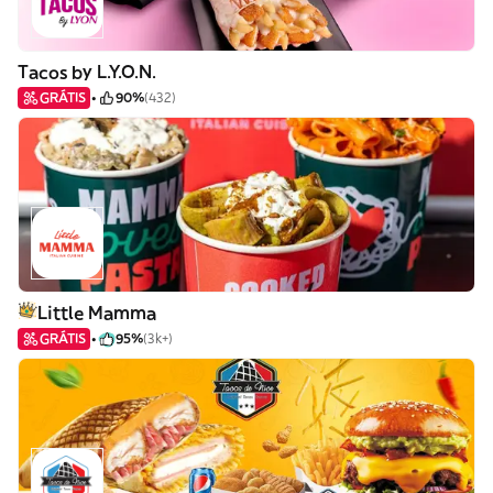
Tacos by L.Y.O.N.
GRÁTIS
90%
(432)
Little Mamma
GRÁTIS
95%
(3k+)