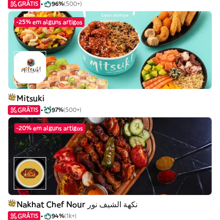
GRÁTIS
96%
(500+)
-25% em alguns artigos
Mitsuki
GRÁTIS
97%
(500+)
-20% em alguns artigos
Nakhat Chef Nour نكهة الشيف نور
GRÁTIS
94%
(1k+)