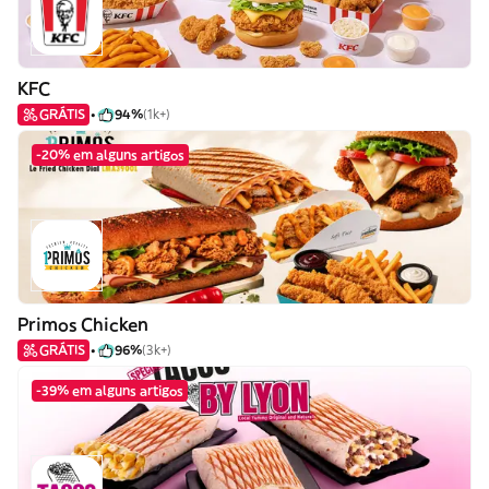
KFC
GRÁTIS
94%
(1k+)
-20% em alguns artigos
Primos Chicken
GRÁTIS
96%
(3k+)
-39% em alguns artigos