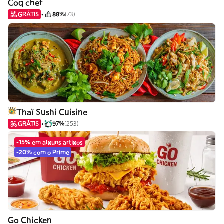
Coq chef
GRÁTIS
88%
(73)
Thaï Sushi Cuisine
GRÁTIS
97%
(253)
-15% em alguns artigos
-20% com o Prime
Go Chicken