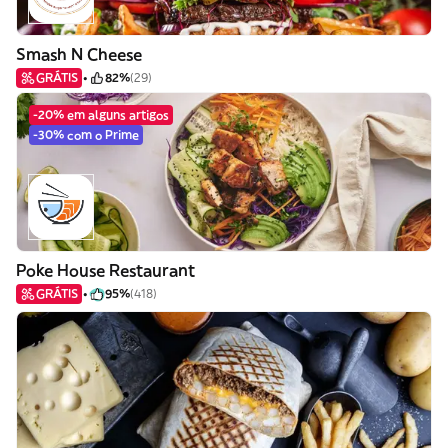
Smash N Cheese
GRÁTIS
82%
(29)
-20% em alguns artigos
-30% com o Prime
Poke House Restaurant
GRÁTIS
95%
(418)