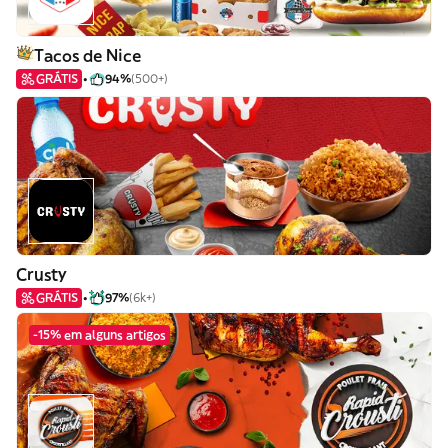
Tacos de Nice
GRÁTIS
94%
(500+)
Crusty
GRÁTIS
97%
(6k+)
-15% em alguns artigos