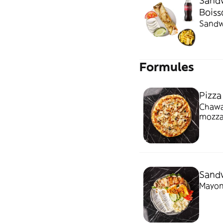
Sandw
Boiss
Sandwi
Formules
Pizz
Chawar
mozza
Sand
Mayon