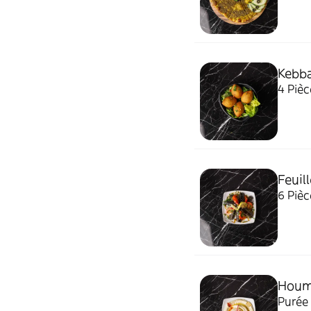
Kebba
4 Pièc
Feuill
6 Pièc
Houm
Purée 