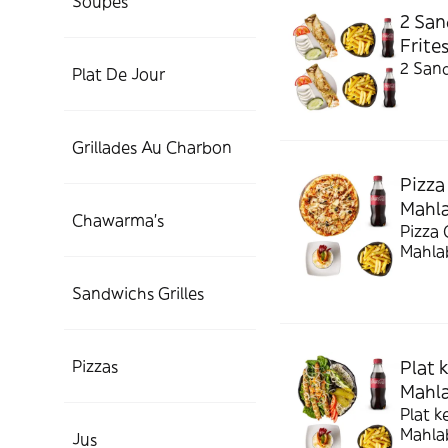
Soupes
2 San
Frite
2 Sand
Plat De Jour
Grillades Au Charbon
Pizza
Mahl
Chawarma's
Pizza 
Mahla
Sandwichs Grilles
Pizzas
Plat 
Mahl
Plat k
Mahla
Jus