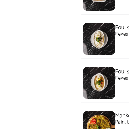
Foul s
Feves 
Foul s
Feves à
Mank
Pain,