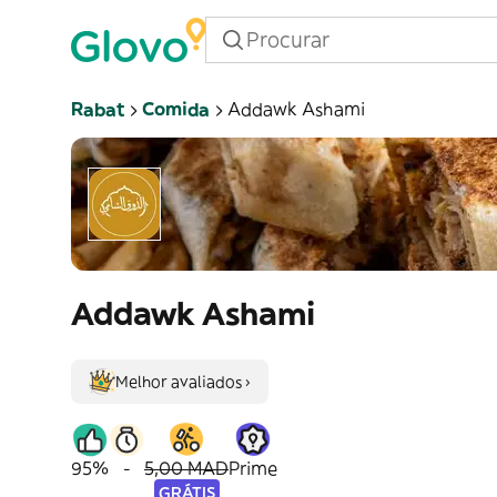
Rabat
Comida
Addawk Ashami
Addawk Ashami
Melhor avaliados ›
95%
-
5,00 MAD
Prime
GRÁTIS