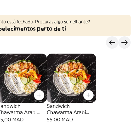
nto está fechado. Procuras algo semelhante?
belecimentos perto de ti
s
Sandwich
Sandwich
Chawarma Arabi
Chawarma Arabi
poulet
Poulet
55,00 MAD
55,00 MAD