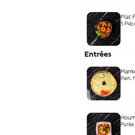
Plat F
5 Pièc
Entrées
Mank
Pain,
Houmo
Purée 