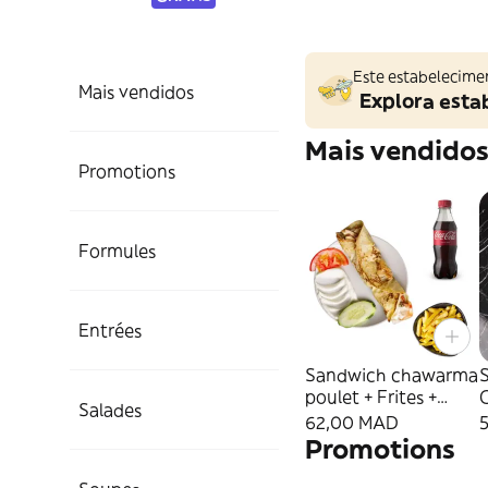
Este estabelecime
Mais vendidos
Explora esta
Mais vendido
Promotions
Formules
Entrées
Sandwich chawarma
poulet + Frites +
Salades
Boisson
62,00 MAD
Promotions