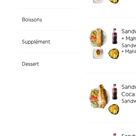
Boissons
Sandw
+ Mah
Supplément
Sandwi
+ Mahl
Dessert
Sandw
Coca
Sandwi