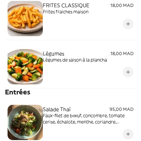
FRITES CLASSIQUE
18,00 MAD
Frites fraiches maison
Légumes
18,00 MAD
Légumes de saison à la plancha
Entrées
Salade Thaï
95,00 MAD
Faux-filet de bœuf, concombre, tomate
cerise, échalote, menthe, coriandre,
cacahuètes et vinaigrette épicée à la sauce
soja et au nuoc-mâm