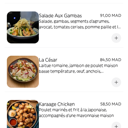
Salade Aux Gambas
91,00 MAD
Salade, gambas, segments d'agrumes,
avocat, tomates cerises, pomme paille et la
vinaigrette aux agrumes
La César
84,50 MAD
Laitue romaine, jambon de poulet maison
basse température, œuf, anchois,
parmesan, croûtons à l'ail, pickles d'oignons
à l'hibiscus et authentique sauce César.
Karaage Chicken
58,50 MAD
Poulet marinés et frit à la japonaise,
accompagnés d'une mayonnaise maison