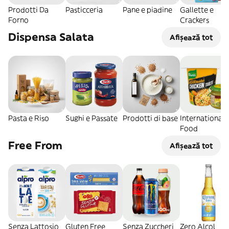
Prodotti Da
Pasticceria
Pane e piadine
Gallette e
Forno
Crackers
Dispensa Salata
Afișează tot
Pasta e Riso
Sughi e Passate
Prodotti di base
International
Food
Free From
Afișează tot
Senza Lattosio
Gluten Free
Senza Zuccheri
Zero Alcol