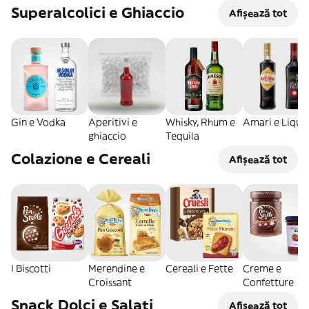
Superalcolici e Ghiaccio
Afișează tot
Gin e Vodka
Aperitivi e
Whisky, Rhum e
Amari e Liquo
ghiaccio
Tequila
Colazione e Cereali
Afișează tot
I Biscotti
Merendine e
Cereali e Fette
Creme e
Croissant
Confetture
Snack Dolci e Salati
Afișează tot