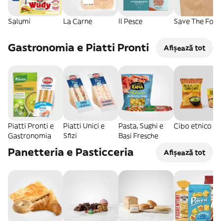
Salumi
La Carne
Il Pesce
Save The Food
Gastronomia e Piatti Pronti
Afișează tot
Piatti Pronti e
Piatti Unici e
Pasta, Sughi e
Cibo etnico
Gastronomia
Sfizi
Basi Fresche
Panetteria e Pasticceria
Afișează tot