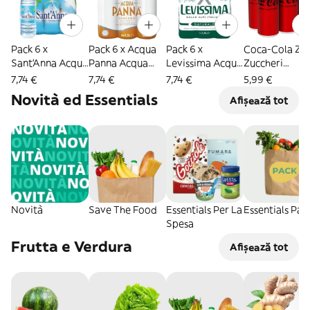
Pack 6 x
Pack 6 x Acqua
Pack 6 x
Coca-Cola Ze
Sant'Anna Acqua
Panna Acqua
Levissima Acqua
Zuccheri
Naturale 1,5L
Naturale 1,5L
Minerale
6x330ml
7,74 €
7,74 €
7,74 €
5,99 €
Naturale
Novità ed Essentials
Afișează tot
Oligominerale
1,5L
Novità
Save The Food
Essentials Per La
Essentials Pac
Spesa
Frutta e Verdura
Afișează tot