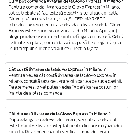
Cum pot comanda livrarea de laGlovo Express în Milano?
Pentru a comanda livrarea de la Glovo Express în Milano,
tot ce trebuie să faci este să deschizi site-ul sau aplicația
Glovo și să accesezi categoria „SUPER-MARKET””.
Introduci adresa pentru a vedea dacă livrarea de la Glovo
Express este disponibilă în zona ta din Milano. Apoi, poți
alege produsele dorite și le poți adăuga la comandă. Odată
ce finalizezi plata, comanda va începe să fie pregătită și la
scurt timp un curier o va aduce direct la ușa ta.
Cât costă livrarea de laGlovo Express în Milano ?
Pentru a vedea cât costă livrarea de laGlovo Express în
Milano, consultă taxa de livrare din partea de sus a paginii.
De asemenea, o vei putea vedea în defalcarea costurilor
înainte de a plasa comanda.
Cât durează livrarea de laGlovo Express în Milano ?
După adăugarea adresei de livrare, vei putea vedea cât
este timpul de livrare așteptat pentru fiecare magazin din
zona ta. De asemenea, poți verifica timpul de livrare