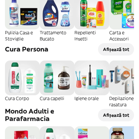
Pulizia Casa e
Trattamento
Repellenti
Carta e
Stoviglie
Bucato
Insetti
Accessori
Cura Persona
Afișează tot
Cura Corpo
Cura capelli
Igiene orale
Depilazione e
rasatura
Mondo Adulti e
Afișează tot
Parafarmacia