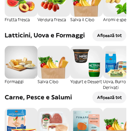
Frutta fresca
Verdura fresca
Salva il Cibo
Aromi e spezi
Latticini, Uova e Formaggi
Afișează tot
Formaggi
Salva Cibo
Yogurt e Dessert
Uova, Burro e
Derivati
Carne, Pesce e Salumi
Afișează tot