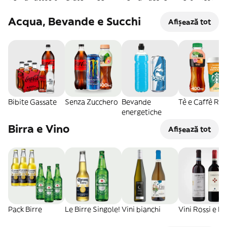
Acqua, Bevande e Succhi
Afișează tot
Bibite Gassate
Senza Zucchero
Bevande
Tè e Caffè RT
energetiche
Birra e Vino
Afișează tot
Pack Birre
Le Birre Singole!
Vini bianchi
Vini Rossi e R