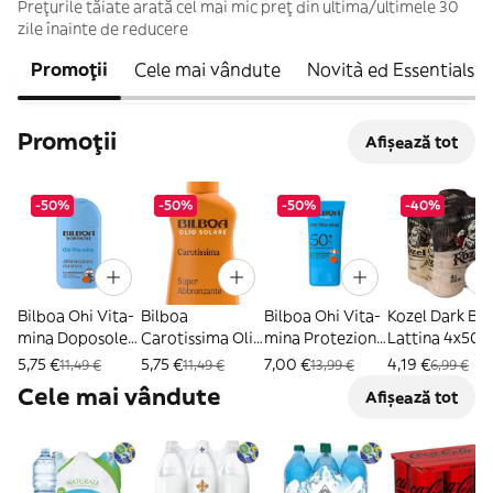
Prețurile tăiate arată cel mai mic preț din ultima/ultimele 30
zile înainte de reducere
Promoții
Cele mai vândute
Novità ed Essentials
Promoții
Afișează tot
-50%
-50%
-50%
-40%
Bilboa Ohi Vita-
Bilboa
Bilboa Ohi Vita-
Kozel Dark Bir
mina Doposole
Carotissima Olio
mina Protezione
Lattina 4x50cl
200 ml
Abbronzante
Viso SPF 50+ 40
5,75 €
5,75 €
7,00 €
4,19 €
11,49 €
11,49 €
13,99 €
6,99 €
200ml
ml
Cele mai vândute
Afișează tot