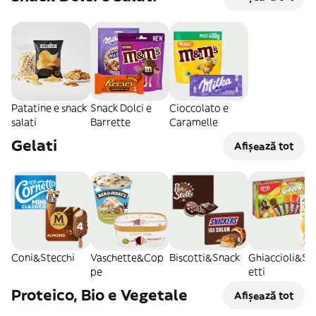
Patatine e snack
Snack Dolci e
Cioccolato e
salati
Barrette
Caramelle
Gelati
Afișează tot
Coni&Stecchi
Vaschette&Cop
Biscotti&Snack
Ghiaccioli&So
pe
etti
Proteico, Bio e Vegetale
Afișează tot