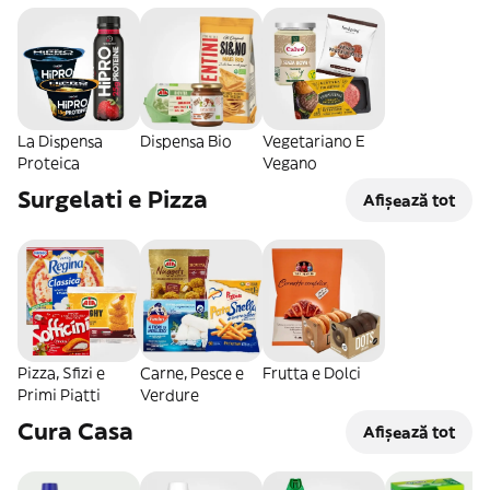
La Dispensa
Dispensa Bio
Vegetariano E
Proteica
Vegano
Surgelati e Pizza
Afișează tot
Pizza, Sfizi e
Carne, Pesce e
Frutta e Dolci
Primi Piatti
Verdure
Cura Casa
Afișează tot