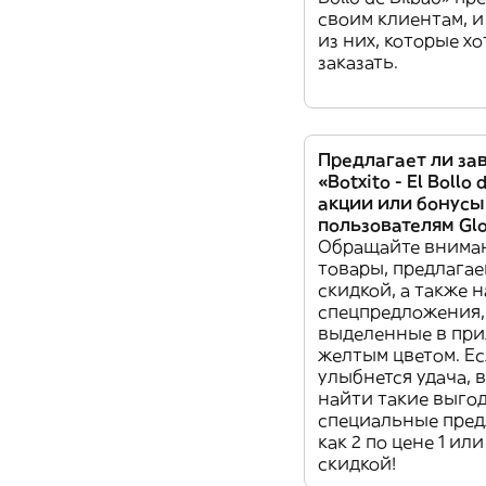
своим клиентам, и
из них, которые х
заказать.
Предлагает ли за
«Botxito - El Bollo 
акции или бонусы
пользователям Gl
Обращайте внима
товары, предлагае
скидкой, а также 
спецпредложения,
выделенные в пр
желтым цветом. Ес
улыбнется удача, 
найти такие выго
специальные пред
как 2 по цене 1 ил
скидкой!