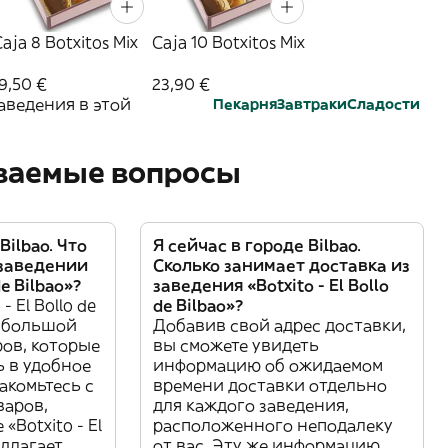
aja 8 Botxitos Mix
Caja 10 Botxitos Mix
9,50 €
23,90 €
аведения в этой
Пекарня
Завтраки
Сладости
аваемые вопросы
Bilbao. Что
Я сейчас в городе Bilbao.
 заведении
Сколько занимает доставка из
de Bilbao»?
заведения «Botxito - El Bollo
- El Bollo de
de Bilbao»?
т большой
Добавив свой адрес доставки,
ов, которые
вы сможете увидеть
ь в удобное
информацию об ожидаемом
акомьтесь с
времени доставки отдельно
варов,
для каждого заведения,
«Botxito - El
расположенного неподалеку
едлагает
от вас. Эту же информацию