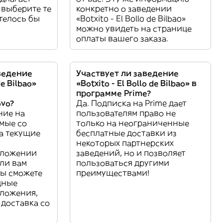
 выберите те
конкретно о заведении
отелось бы
«Botxito - El Bollo de Bilbao»
можно увидеть на странице
оплаты вашего заказа.
ведение
Участвует ли заведение
de Bilbao»
«Botxito - El Bollo de Bilbao» в
программе Prime?
ovo?
Да. Подписка на Prime дает
ние на
пользователям право не
мые со
только на неограниченные
на текущие
бесплатные доставки из
некоторых партнерских
иложении
заведений, но и позволяет
ли вам
пользоваться другими
вы сможете
преимуществами!
дные
ложения,
и доставка со