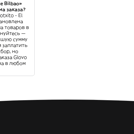
de Bilbao»
а заказа?
txito - El
становлена
а товаров в
лнуйтесь —
ньшую сумму
я заплатить
бор, но
аказа Glovo
на в любом