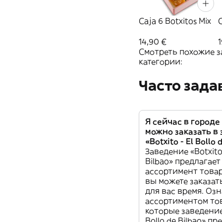
Caja 6 Botxitos Mix
C
14,90 €
1
Смотреть похожие з
категории:
Часто зад
Я сейчас в городе 
можно заказать в
«Botxito - El Bollo 
Заведение «Botxito 
Bilbao» предлагае
ассортимент товар
вы можете заказат
для вас время. Озн
ассортиментом то
которые заведение 
Bollo de Bilbao» пр