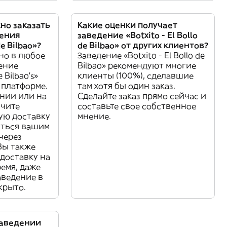
но заказать
Какие оценки получает
дения
заведение «Botxito - El Bollo
de Bilbao»?
de Bilbao» от других клиентов?
но в любое
Заведение «Botxito - El Bollo de
дение
Bilbao» рекомендуют многие
e Bilbao’s»
клиенты (100%), сделавшие
 платформе.
там хотя бы один заказ.
ении или на
Сделайте заказ прямо сейчас и
учите
составьте свое собственное
ую доставку
мнение.
иться вашим
через
Вы также
доставку на
ремя, даже
аведение в
крыто.
заведении