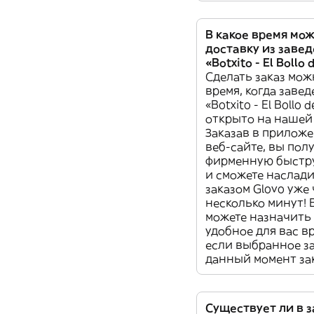
В какое время мож
доставку из заве
«Botxito - El Bollo 
Сделать заказ мож
время, когда заве
«Botxito - El Bollo d
открыто на нашей
Заказав в прилож
веб-сайте, вы пол
фирменную быстр
и сможете наслад
заказом Glovo уже 
несколько минут! 
можете назначить 
удобное для вас в
если выбранное з
данный момент за
Существует ли в 