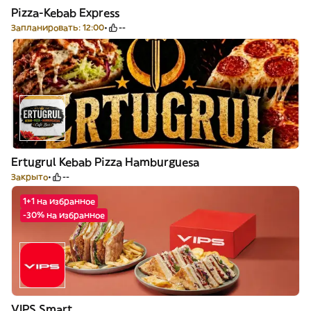
Pizza-Kebab Express
Запланировать: 12:00
--
Ertugrul Kebab Pizza Hamburguesa
Закрыто
--
1+1 на избранное
-30% на избранное
VIPS Smart