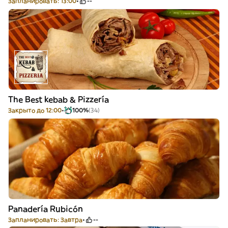
Запланировать: 13:00
--
The Best kebab & Pizzería
Закрыто до 12:00
100%
(34)
Panadería Rubicón
Запланировать: Завтра
--