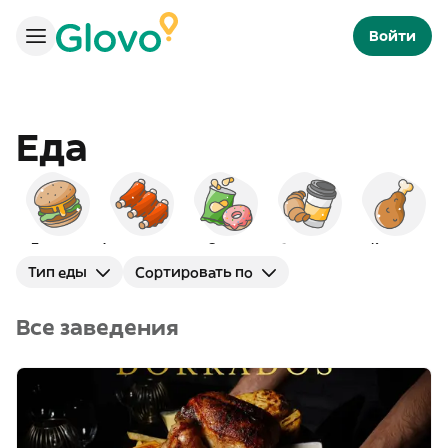
Войти
Еда
Бургеры
Американская
Снэки
Завтраки
Курица
Тип еды
Сортировать по
Все заведения