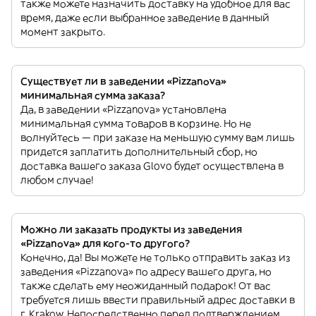
также можете назначить доставку на удобное для вас
время, даже если выбранное заведение в данный
момент закрыто.
Существует ли в заведении «Pizzanova»
минимальная сумма заказа?
Да, в заведении «Pizzanova» установлена
минимальная сумма товаров в корзине. Но не
волнуйтесь — при заказе на меньшую сумму вам лишь
придется заплатить дополнительный сбор, но
доставка вашего заказа Glovo будет осуществлена в
любом случае!
Можно ли заказать продукты из заведения
«Pizzanova» для кого-то другого?
Конечно, да! Вы можете не только отправить заказ из
заведения «Pizzanova» по адресу вашего друга, но
также сделать ему неожиданный подарок! От вас
требуется лишь ввести правильный адрес доставки в
г. Krakow. Непосредственно перед подтверждением