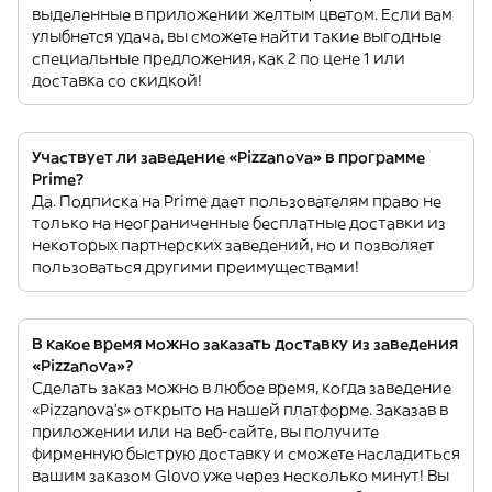
выделенные в приложении желтым цветом. Если вам
улыбнется удача, вы сможете найти такие выгодные
специальные предложения, как 2 по цене 1 или
доставка со скидкой!
Участвует ли заведение «Pizzanova» в программе
Prime?
Да. Подписка на Prime дает пользователям право не
только на неограниченные бесплатные доставки из
некоторых партнерских заведений, но и позволяет
пользоваться другими преимуществами!
В какое время можно заказать доставку из заведения
«Pizzanova»?
Сделать заказ можно в любое время, когда заведение
«Pizzanova’s» открыто на нашей платформе. Заказав в
приложении или на веб-сайте, вы получите
фирменную быструю доставку и сможете насладиться
вашим заказом Glovo уже через несколько минут! Вы