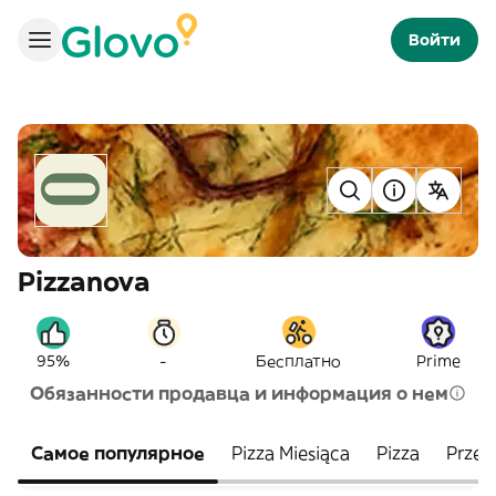
Войти
Pizzanova
-
95%
Бесплатно
Prime
Обязанности продавца и информация о нем
Самое популярное
Pizza Miesiąca
Pizza
Przek