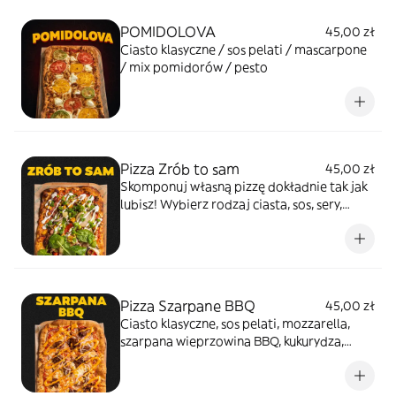
POMIDOLOVA
45,00 zł
Ciasto klasyczne / sos pelati / mascarpone
/ mix pomidorów / pesto
Pizza Zrób to sam
45,00 zł
Skomponuj własną pizzę dokładnie tak jak
lubisz! Wybierz rodzaj ciasta, sos, sery,
dodatki i wykończenie! Pamiętaj, że
domyślnie sosy i oliwy podajemy na pizzy!
Jeżeli chcesz inaczej to poinformuj nas o
tym :)
Pizza Szarpane BBQ
45,00 zł
Ciasto klasyczne, sos pelati, mozzarella,
szarpana wieprzowina BBQ, kukurydza,
cebula czerwona, sos mayo sriracha