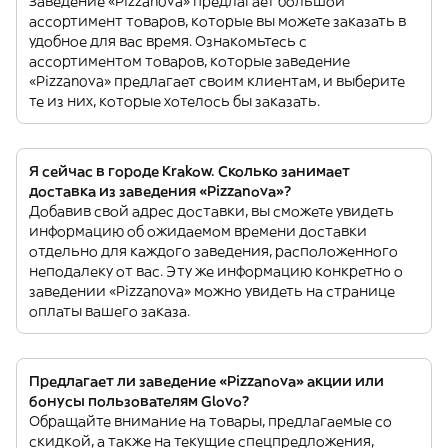
Заведение «Pizzanova» предлагает большой
ассортимент товаров, которые вы можете заказать в
удобное для вас время. Ознакомьтесь с
ассортиментом товаров, которые заведение
«Pizzanova» предлагает своим клиентам, и выберите
те из них, которые хотелось бы заказать.
Я сейчас в городе Krakow. Сколько занимает
доставка из заведения «Pizzanova»?
Добавив свой адрес доставки, вы сможете увидеть
информацию об ожидаемом времени доставки
отдельно для каждого заведения, расположенного
неподалеку от вас. Эту же информацию конкретно о
заведении «Pizzanova» можно увидеть на странице
оплаты вашего заказа.
Предлагает ли заведение «Pizzanova» акции или
бонусы пользователям Glovo?
Обращайте внимание на товары, предлагаемые со
скидкой, а также на текущие спецпредложения,