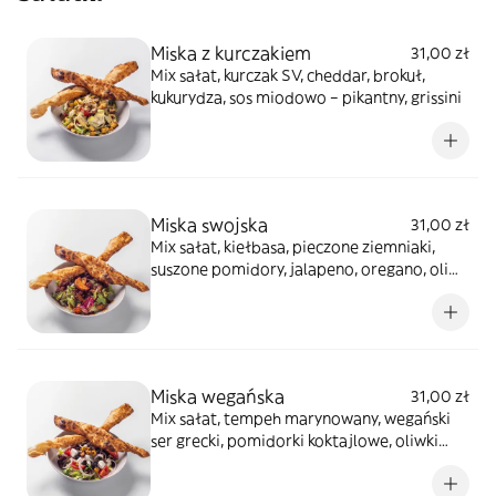
Miska z kurczakiem
31,00 zł
Mix sałat, kurczak SV, cheddar, brokuł,
kukurydza, sos miodowo – pikantny, grissini
Miska swojska
31,00 zł
Mix sałat, kiełbasa, pieczone ziemniaki,
suszone pomidory, jalapeno, oregano, oliwa
rozmarynowa, grissini
Miska wegańska
31,00 zł
Mix sałat, tempeh marynowany, wegański
ser grecki, pomidorki koktajlowe, oliwki
czarne, cebula czerwona, oliwa klasyczna,
grissini