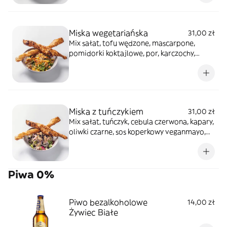
Miska wegetariańska
31,00 zł
Mix sałat, tofu wędzone, mascarpone,
pomidorki koktajlowe, por, karczochy,
puder orzechowy, oliwa bazyliowa, grissini
Miska z tuńczykiem
31,00 zł
Mix sałat, tuńczyk, cebula czerwona, kapary,
oliwki czarne, sos koperkowy veganmayo,
grissini
Piwa 0%
Piwo bezalkoholowe
14,00 zł
Żywiec Białe