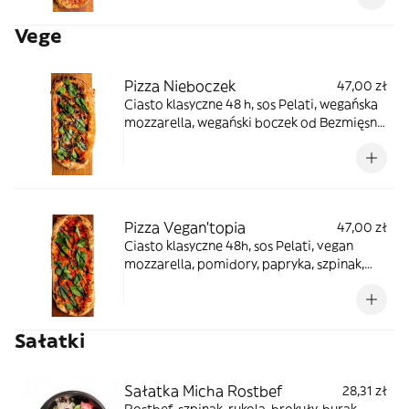
Vege
Pizza Nieboczek
47,00 zł
Ciasto klasyczne 48 h, sos Pelati, wegańska
mozzarella, wegański boczek od Bezmięsny,
czarne oliwki, czerwona cebula, pieczarki,
szpinak, sos balsamiczny.
Pizza Vegan'topia
47,00 zł
Ciasto klasyczne 48h, sos Pelati, vegan
mozzarella, pomidory, papryka, szpinak,
oliwa koperkowa, oliwa czosnkowa, sos
balsamiczny truflowy.
Sałatki
Sałatka Micha Rostbef
28,31 zł