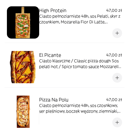
High Protein
47,00 zł
Ciasto pełnoziarniste 48h, sos Pelati, skyr z
czosnkiem, Mozarella Fior Di Latte,
szarpany kurczak, papryka, szpinak, sos skyr
proteinowy. 74g białka, 972 kcal, 21g tłuszcz,
119g węglowodany
El Picante
47,00 zł
Ciasto klasyczne / Classic pizza dough Sos
pelati hot / Spicy tomato sauce Mozzarella
fior di latte Chorizo Jalapeño Cebula
czerwona / Red onion Kukurydza / Corn
Fasola czerwona / Red kidney beans Sos
Hot BBQ / Hot BBQ sauce Nachosy serowe /
Cheese nachos
Pizza Na Polu
47,00 zł
Ciasto pełnoziarniste 48h, sos czosnkowy,
ser pleśniowy, boczek wędzony, ziemniaki,
oliwa bazyliowa