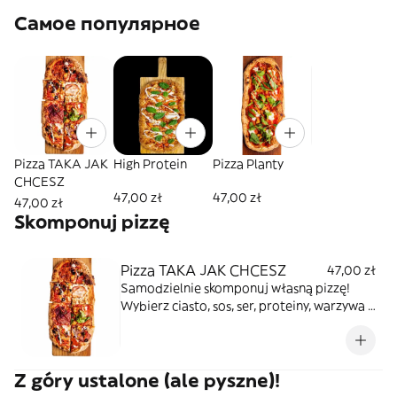
Самое популярное
Pizza TAKA JAK
High Protein
Pizza Planty
CHCESZ
47,00 zł
47,00 zł
47,00 zł
Skomponuj pizzę
Pizza TAKA JAK CHCESZ
47,00 zł
Samodzielnie skomponuj własną pizzę!
Wybierz ciasto, sos, ser, proteiny, warzywa i
wykończenie
Z góry ustalone (ale pyszne)!