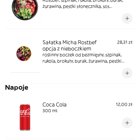
Rostbef, szpinak, rukola, brokuły, burak,
żurawina, pestki słonecznika, sos
balsamiczny, oliwa chilli, oliwa czosnkowa
Sałatka Micha Rostbef
28,31 zł
opcja z nieboczkiem
roślinny boczek od bezmięsny, szpinak,
rukola, brokuły, burak, żurawina, pestki
słonecznika, sos balsamiczny, oliwa chilli,
oliwa czosnkowa
Napoje
Coca Cola
12,00 zł
300 ml