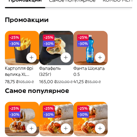
Промоакции
-25%
-25%
-25%
-30%
-30%
-30%
Картопля фрі
Фалафель
Фанта Шоката
велика XL
(325г)
0.5
(160г)
78,75 ₴
165,00 ₴
41,25 ₴
105,00 ₴
220,00 ₴
55,00 ₴
Самое популярное
-25%
-25%
-25%
-30%
-30%
-30%