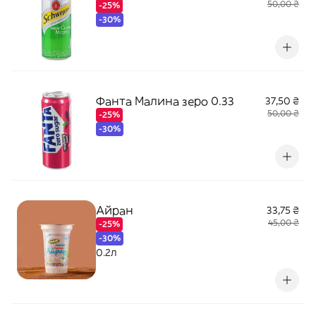
50,00 ₴
-25%
-30%
Фанта Малина зеро 0.33
37,50 ₴
50,00 ₴
-25%
-30%
Айран
33,75 ₴
45,00 ₴
-25%
-30%
0.2л