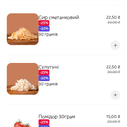
Сир сметанковий
22,50 ₴
30,00 ₴
-25%
-30%
30 грамів
Сулугуні
22,50 ₴
30,00 ₴
-25%
-30%
30 грамів
Помідор 30грам
15,00 ₴
20,00 ₴
-25%