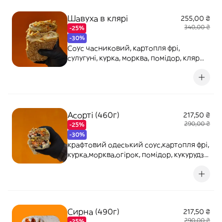
Шавуха в клярі
255,00 ₴
340,00 ₴
-25%
-30%
Соус часниковий, картопля фрі,
сулугуні, курка, морква, помідор, кляр
(570грам)
Асорті (460г)
217,50 ₴
290,00 ₴
-25%
-30%
крафтовий одеський соус,картопля фрі,
курка,морква,огірок, помідор, кукурудза,
маслини, гриби, халапеньо(5г)
Сирна (490г)
217,50 ₴
290,00 ₴
-25%