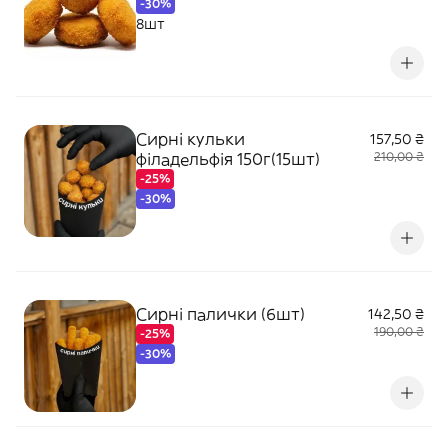
-30%
8шт
Сирні кульки
157,50 ₴
філадельфія 150г(15шт)
210,00 ₴
-25%
-30%
Сирні палички (6шт)
142,50 ₴
190,00 ₴
-25%
-30%