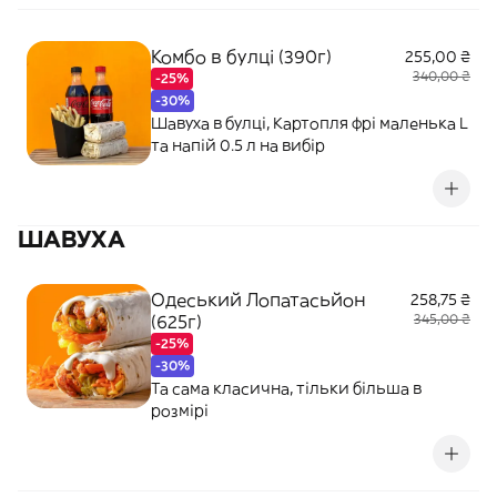
Комбо в булці (390г)
255,00 ₴
340,00 ₴
-25%
-30%
Шавуха в булці, Картопля фрі маленька L
та напій 0.5 л на вибір
ШАВУХА
Одеський Лопатасьйон
258,75 ₴
(625г)
345,00 ₴
-25%
-30%
Та сама класична, тільки більша в
розмірі