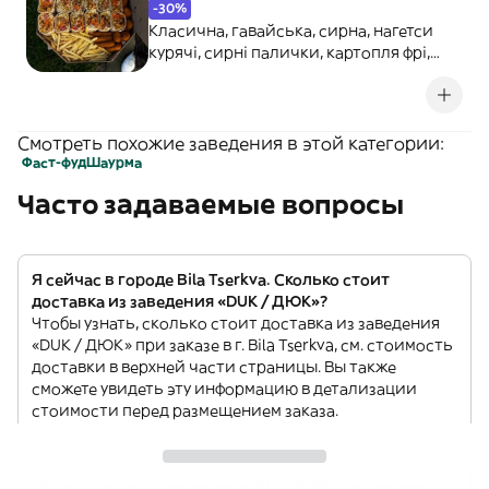
-30%
Класична, гавайська, сирна, нагетси
курячі, сирні палички, картопля фрі,
соус часниковий, соус фірмовий, соус
гострий
Смотреть похожие заведения в этой категории:
Фаст-фуд
Шаурма
Часто задаваемые вопросы
Я сейчас в городе Bila Tserkva. Сколько стоит
доставка из заведения «DUK / ДЮК»?
Чтобы узнать, сколько стоит доставка из заведения
«DUK / ДЮК» при заказе в г. Bila Tserkva, см. стоимость
доставки в верхней части страницы. Вы также
сможете увидеть эту информацию в детализации
стоимости перед размещением заказа.
Предлагает ли заведение «DUK / ДЮК» акции или