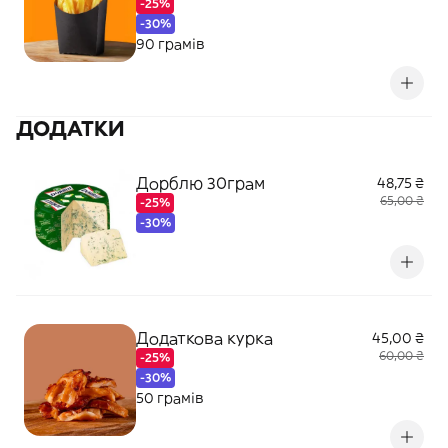
-25%
-30%
90 грамів
ДОДАТКИ
Дорблю 30грам
48,75 ₴
65,00 ₴
-25%
-30%
Додаткова курка
45,00 ₴
60,00 ₴
-25%
-30%
50 грамів