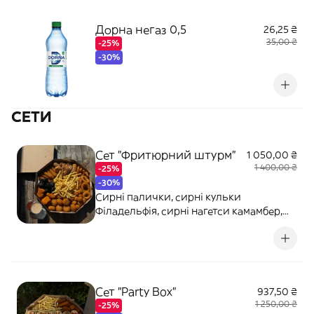
Дорна негаз 0,5
26,25 ₴
35,00 ₴
-25%
-30%
СЕТИ
Сет "Фритюрний штурм"
1 050,00 ₴
1 400,00 ₴
-25%
-30%
Сирні палички, сирні кульки
Філадельфія, сирні нагетси камамбер,
сирні нагетси з халапеньо, креветка,
кальмар, картопля фрі, соус
часниковий, соус фірмовий, соус
гострий
Сет "Party Box"
937,50 ₴
1 250,00 ₴
-25%