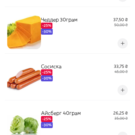
Чеддер 30грам
37,50 ₴
50,00 ₴
-25%
-30%
Сосиска
33,75 ₴
45,00 ₴
-25%
-30%
Айсберг 40грам
26,25 ₴
35,00 ₴
-25%
-30%