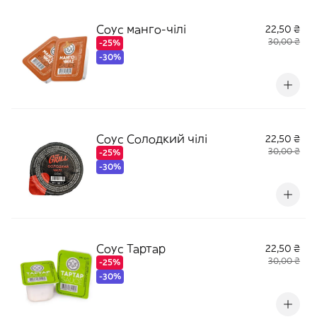
Соус манго-чілі
22,50 ₴
30,00 ₴
-25%
-30%
Соус Солодкий чілі
22,50 ₴
30,00 ₴
-25%
-30%
Соус Тартар
22,50 ₴
30,00 ₴
-25%
-30%