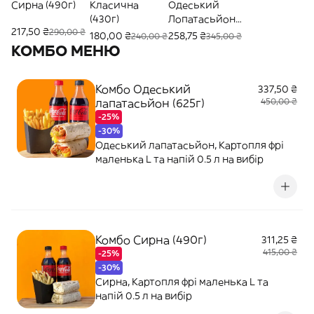
Сирна (490г)
Класична
Одеський
(430г)
Лопатасьйон
217,50 ₴
290,00 ₴
(625г)
180,00 ₴
258,75 ₴
240,00 ₴
345,00 ₴
КОМБО МЕНЮ
Комбо Одеський
337,50 ₴
лапатасьйон (625г)
450,00 ₴
-25%
-30%
Одеський лапатасьйон, Картопля фрі
маленька L та напій 0.5 л на вибір
Комбо Сирна (490г)
311,25 ₴
415,00 ₴
-25%
-30%
Сирна, Картопля фрі маленька L та
напій 0.5 л на вибір