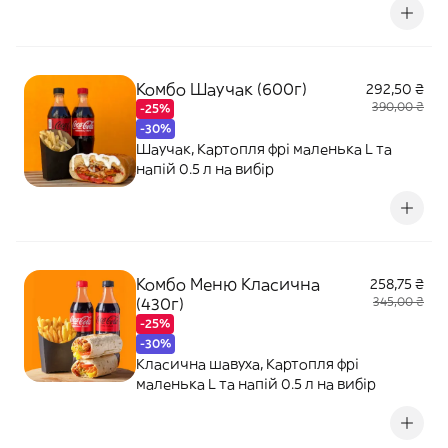
Комбо Шаучак (600г)
292,50 ₴
390,00 ₴
-25%
-30%
Шаучак, Картопля фрі маленька L та
напій 0.5 л на вибір
Комбо Меню Класична
258,75 ₴
(430г)
345,00 ₴
-25%
-30%
Класична шавуха, Картопля фрі
маленька L та напій 0.5 л на вибір