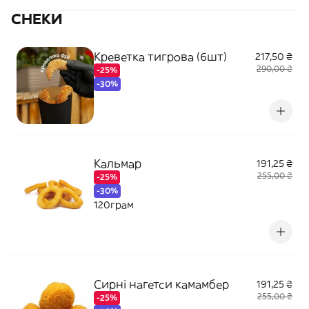
СНЕКИ
Креветка тигрова (6шт)
217,50 ₴
290,00 ₴
-25%
-30%
Кальмар
191,25 ₴
255,00 ₴
-25%
-30%
120грам
Сирні нагетси камамбер
191,25 ₴
255,00 ₴
-25%