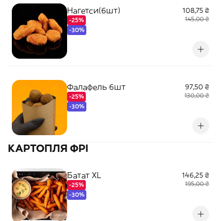
Нагетси(6шт)
108,75 ₴
145,00 ₴
-25%
-30%
Фалафель 6шт
97,50 ₴
130,00 ₴
-25%
-30%
КАРТОПЛЯ ФРІ
Батат XL
146,25 ₴
195,00 ₴
-25%
-30%