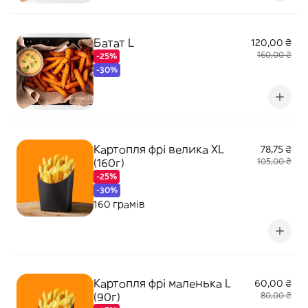
Батат L
120,00 ₴
160,00 ₴
-25%
-30%
Картопля фрі велика XL
78,75 ₴
(160г)
105,00 ₴
-25%
-30%
160 грамів
Картопля фрі маленька L
60,00 ₴
(90г)
80,00 ₴