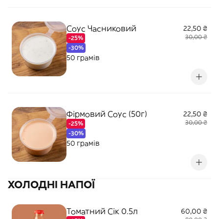
Соус Часниковий
22,50 ₴
30,00 ₴
-25%
-30%
50 грамів
Фірмовий Соус (50г)
22,50 ₴
30,00 ₴
-25%
-30%
50 грамів
ХОЛОДНІ НАПОЇ
Томатний Сік 0.5л
60,00 ₴