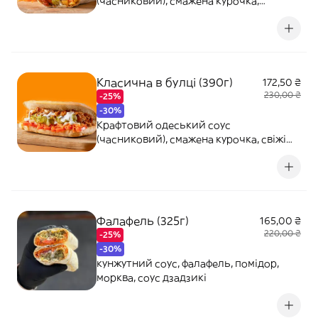
(часниковий), смажена курочка,
картопля фрі, свіжі томати, свіжий
огірок, морковка по-корейські
Класична в булці (390г)
172,50 ₴
230,00 ₴
-25%
-30%
Крафтовий одеський соус
(часниковий), смажена курочка, свіжі
томати, свіжий огірок, морковка по-
корейські
Фалафель (325г)
165,00 ₴
220,00 ₴
-25%
-30%
кунжутний соус, фалафель, помідор,
морква, соус дзадзикі