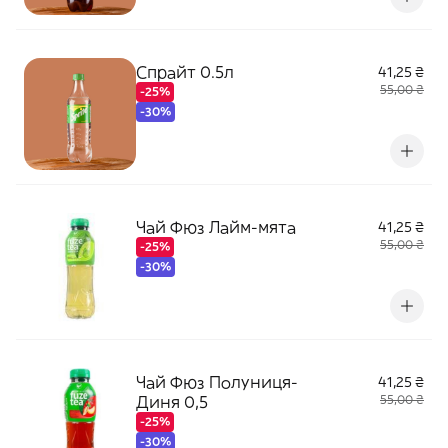
Спрайт 0.5л
41,25 ₴
55,00 ₴
-25%
-30%
Чай Фюз Лайм-мята
41,25 ₴
55,00 ₴
-25%
-30%
Чай Фюз Полуниця-
41,25 ₴
Диня 0,5
55,00 ₴
-25%
-30%