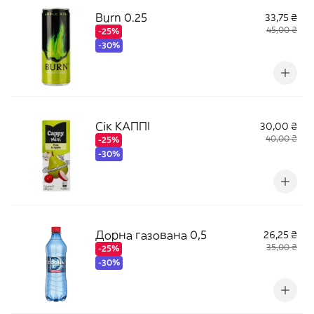
Burn 0.25
33,75 ₴
45,00 ₴
-25%
-30%
Сік КАППІ
30,00 ₴
40,00 ₴
-25%
-30%
Дорна газована 0,5
26,25 ₴
35,00 ₴
-25%
-30%