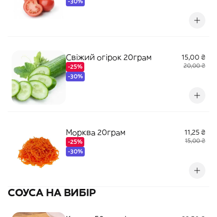
-30%
Свіжий огірок 20грам
15,00 ₴
20,00 ₴
-25%
-30%
Морква 20грам
11,25 ₴
15,00 ₴
-25%
-30%
СОУСА НА ВИБІР