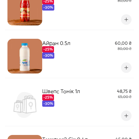
80,00 ₴
-25%
-30%
Айран 0.5л
60,00 ₴
80,00 ₴
-25%
-30%
Швепс Тонік 1л
48,75 ₴
65,00 ₴
-25%
-30%