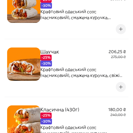
-30%
Крафтовий одеський соус
(часниковий), смажена курочка,
картопля фрі, свіжі томати, морковка
по-корейські, сир сметанковий, сир
сулугуні
Шаучак
206,25 ₴
275,00 ₴
-25%
-30%
Крафтовий одеський соус
(часниковий), смажена курочка, свіжі
томати, свіжий огірок, морковка по-
корейські, сир сметанковий
Класична (430г)
180,00 ₴
240,00 ₴
-25%
-30%
Крафтовий одеський соус