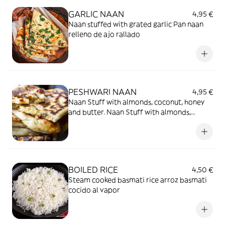
GARLIC NAAN
4,95 €
Naan stuffed with grated garlic Pan naan
relleno de ajo rallado
PESHWARI NAAN
4,95 €
Naan Stuff with almonds, coconut, honey
and butter. Naan Stuff with almonds,
coconut, honey and butter,
BOILED RICE
4,50 €
Steam cooked basmati rice arroz basmati
cocido al vapor