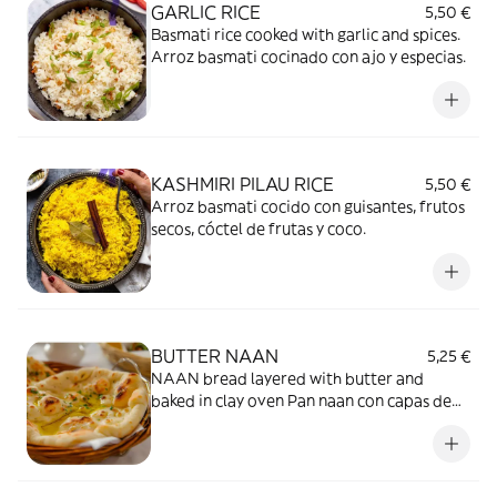
GARLIC RICE
5,50 €
Basmati rice cooked with garlic and spices.
Arroz basmati cocinado con ajo y especias.
KASHMIRI PILAU RICE
5,50 €
Arroz basmati cocido con guisantes, frutos
secos, cóctel de frutas y coco.
BUTTER NAAN
5,25 €
NAAN bread layered with butter and
baked in clay oven Pan naan con capas de
mantequilla y horneado en homo de barro