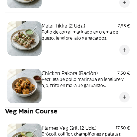
Malai Tikka (2 Uds.)
7,95 €
Pollo de corral marinado en crema de
queso, jengibre, ajo y anacardos.
Chicken Pakora (Ración)
7,50 €
Pechuga de pollo marinada en jengibre y
ajo, frita en masa de garbanzos.
Veg Main Course
Flames Veg Grill (2 Uds.)
17,50 €
Brócoli, coliflor, champiñones y patatas