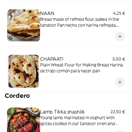
NAAN
4,25 €
Bread made of refined flour, baked in the
tandoor Pan hecho con harina refinada,
horneado en el tandoor.
CHAPAATI
3,00 €
Plain Wheat Flour for Making Bread Harina
de trigo común para hacer pan
Cordero
Lamb Tikka shashlik
22,50 €
Young lamb marinated in yoghurt with
spices cooked in our tandoor oven and
açcompanied with roganjosh souces