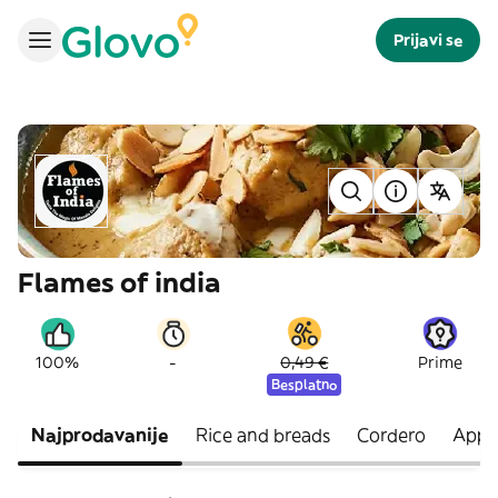
Prijavi se
Flames of india
-
100%
0,49 €
Prime
Besplatno
Najprodavanije
Rice and breads
Cordero
Appet