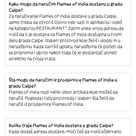
Kako mogu da naručim Flames of india dostavu u gradu
Calpe?
Za naručivanje Flames of india dostave u gradu Calpe,
samo treba da otvoriš Glovo veb-sajt ili aplikaciju i odeš
na kategoriju RESTAURANT”. Zatim unesi svoju adresu da
vidiš da li je dostava za Flames of india dostupna u tvom
delu grada Calpe. Izaberi proizvod koje želiš i dodaj ih u
narudžbinu. Kada završiš uplatu, narudžbina će početi da
se priprema i ubrzo nakon toga će je dostavljač doneti
direktno na tvoja vrata.
Šta mogu da naručim iz prodavnice Flames of india u
gradu Calpe?
Flames of india nudi veliki izbor artikala koje možeš da
naručiš. Pogledaj listu proizvoda i izaberi šta želiš da
naručiš iz prodavnice Flames of india.
Koliko traje Flames of india dostava u gradu Calpe?
Kada dodaš adresu dostave, moći ćeš da vidiš očekivano