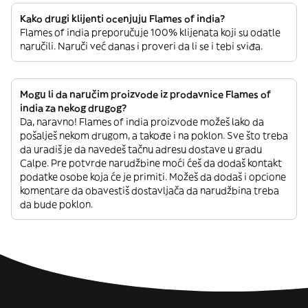
Kako drugi klijenti ocenjuju Flames of india?
Flames of india preporučuje 100% klijenata koji su odatle
naručili. Naruči već danas i proveri da li se i tebi sviđa.
Mogu li da naručim proizvode iz prodavnice Flames of
india za nekog drugog?
Da, naravno! Flames of india proizvode možeš lako da
pošalješ nekom drugom, a takođe i na poklon. Sve što treba
da uradiš je da navedeš tačnu adresu dostave u gradu
Calpe. Pre potvrde narudžbine moći ćeš da dodaš kontakt
podatke osobe koja će je primiti. Možeš da dodaš i opcione
komentare da obavestiš dostavljača da narudžbina treba
da bude poklon.