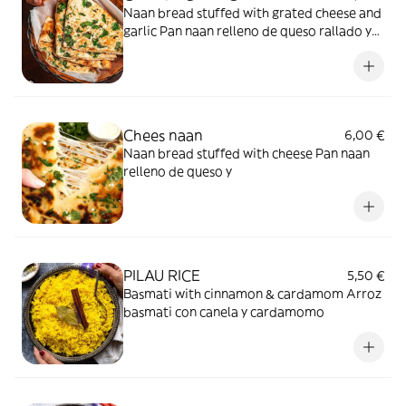
Naan bread stuffed with grated cheese and
garlic Pan naan relleno de queso rallado y
ajo.
Chees naan
6,00 €
Naan bread stuffed with cheese Pan naan
relleno de queso y
PILAU RICE
5,50 €
Basmati with cinnamon & cardamom Arroz
basmati con canela y cardamomo