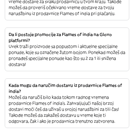
vreme dostave za svaku prodavnicu u tvom kraju. Takođe
možeš da proveriš očekivano vreme dostave za tvoju
narudžbinu iz prodavnice Flames of india pri plaćanju.
Da li postoje promocije za Flames of india na Glovo
platformi?
Uvek traži proizvode sa popustom i aktuelne specijalne
ponude, koje su označene žutom bojom. Ponekad možeš da
pronađeš specijalne ponude kao što su 2 za 1 ili snižena
dostava!
Kada mogu da naručim dostavu iz prodavnice Flames of
india?
Možeš da naručiš bilo kada tokom radnog vremena
prodavnice Flames of india’s. Zahvaljujući našoj brzoj
dostavi moći ćeš da uživaš u svojoj narudžbini za tili čas!
Takođe možeš da zakažeš dostavu u vreme koje ti
odgovara, čak i ako je prodavnica trenutno zatvorena.