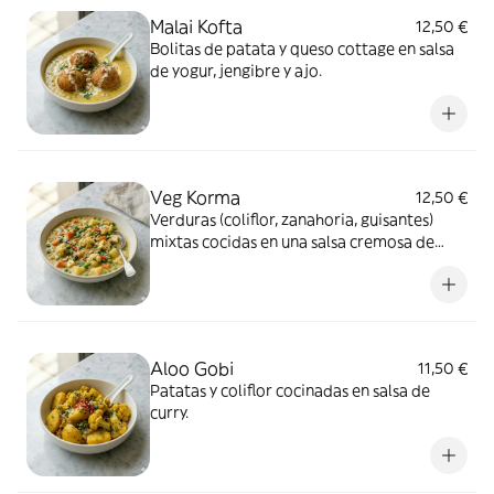
Malai Kofta
12,50 €
Bolitas de patata y queso cottage en salsa
de yogur, jengibre y ajo.
Veg Korma
12,50 €
Verduras (coliflor, zanahoria, guisantes)
mixtas cocidas en una salsa cremosa de
anacardos y especias suaves.
Aloo Gobi
11,50 €
Patatas y coliflor cocinadas en salsa de
curry.