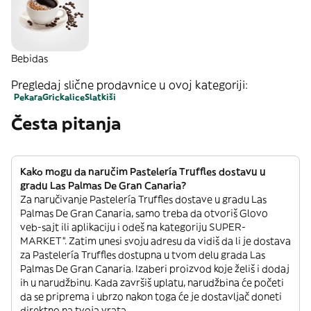
Bebidas
Pregledaj slične prodavnice u ovoj kategoriji:
Pekara
Grickalice
Slatkiši
Česta pitanja
Kako mogu da naručim Pastelería Truffles dostavu u
gradu Las Palmas De Gran Canaria?
Za naručivanje Pastelería Truffles dostave u gradu Las
Palmas De Gran Canaria, samo treba da otvoriš Glovo
veb-sajt ili aplikaciju i odeš na kategoriju SUPER-
MARKET”. Zatim unesi svoju adresu da vidiš da li je dostava
za Pastelería Truffles dostupna u tvom delu grada Las
Palmas De Gran Canaria. Izaberi proizvod koje želiš i dodaj
ih u narudžbinu. Kada završiš uplatu, narudžbina će početi
da se priprema i ubrzo nakon toga će je dostavljač doneti
direktno na tvoja vrata.